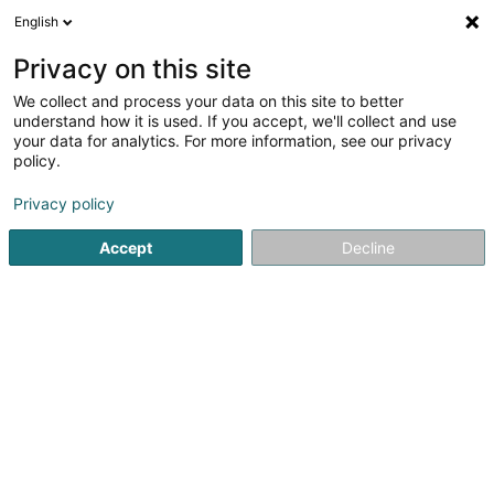
English
EN
Privacy on this site
We collect and process your data on this site to better
Refine your search
understand how it is used. If you accept, we'll collect and use
your data for analytics. For more information, see our privacy
Autour de moi
Howald
Top rated
Parking
(2)
(5)
(
policy.
8
Barbecue
result(s) for
en 47ms
Privacy policy
Home page
Chimneys
Barbecue
Accept
Decline
1
Feier a Flam Sàrl
16 Rue d'Arlon
L-8399
Windhof (Koerich)
Feier a Flam est une entreprise située à Windhof (Koerich)
spécialisée dans la vente de barbecues et accessoires
de grillades. Nous nous occupons également de
l'entretien et du nettoyage de votre barbecue.Feier a
Flam signifie en luxembourgeois "Feu...