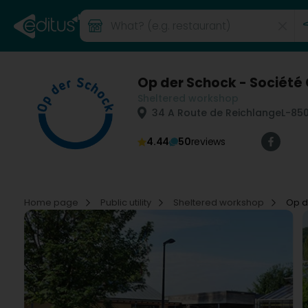
Op der Schock - Société
Sheltered workshop
34 A Route de Reichlange
L-85
4.44
50
reviews
Home page
Public utility
Sheltered workshop
Op d