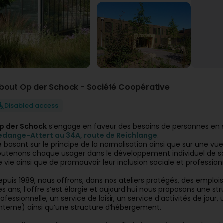
bout Op der Schock - Société Coopérative
Disabled access
p der Schock
s’engage en faveur des besoins de personnes en 
edange-Attert au 34A, route de Reichlange
.
e basant sur le principe de la normalisation ainsi que sur une 
outenons chaque usager dans le développement individuel de sa p
e vie ainsi que de promouvoir leur inclusion sociale et profession
epuis 1989, nous offrons, dans nos ateliers protégés, des emploi
es ans, l’offre s’est élargie et aujourd’hui nous proposons une st
rofessionnelle, un service de loisir, un service d’activités de j
interne) ainsi qu’une structure d’hébergement.