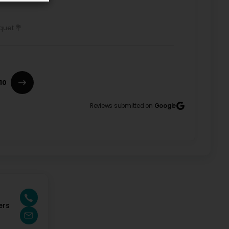
quet 💐
10
Reviews submitted on
Google
ers