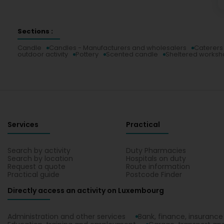
Sections :
Candle
Candles - Manufacturers and wholesalers
Caterers 
outdoor activity
Pottery
Scented candle
Sheltered works
Services
Practical
Search by activity
Duty Pharmacies
Search by location
Hospitals on duty
Request a quote
Route information
Practical guide
Postcode Finder
Directly access an activity on Luxembourg
Administration and other services
Bank, finance, insurance