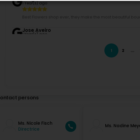
015 : service de consultation et d’accompagnement (interne)
1 Year(s) ago
016 : structure d’hébergement
Best Flowers shop ever, they make the most beautiful bou
Jose Aveiro
1 Year(s) ago
1
2
...
Gilles Biver
1 Year(s) ago
ontact persons
Ms. Nicole Fisch
Ms. Nadine Mey
Directrice