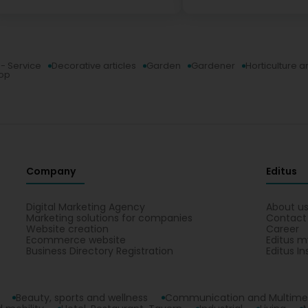
- Service
Decorative articles
Garden
Gardener
Horticulture 
hop
Company
Editus
Digital Marketing Agency
About u
Marketing solutions for companies
Contact
Website creation
Career
Ecommerce website
Editus m
Business Directory Registration
Editus In
Beauty, sports and wellness
Communication and Multime