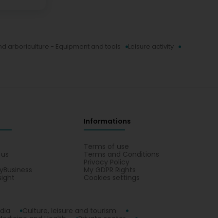
and arboriculture - Equipment and tools
Leisure activity
Informations
s
Terms of use
 us
Terms and Conditions
Privacy Policy
yBusiness
My GDPR Rights
sight
Cookies settings
dia
Culture, leisure and tourism