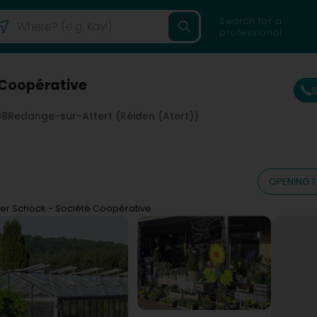
Search for a
professional
 Coopérative
08
Redange-sur-Attert (Réiden (Atert))
OPENING T
er Schock - Société Coopérative