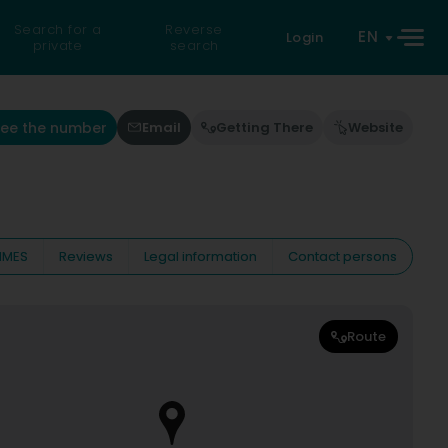
Search for a
Reverse
EN
Login
private
search
See the number
Email
Getting There
Website
IMES
Reviews
Legal information
Contact persons
Route