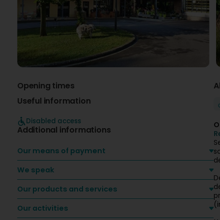
Opening times
A
Useful information
Disabled access
O
Additional informations
R
S
Our means of payment
s
d
We speak
D
d
Our products and services
p
(
Our activities