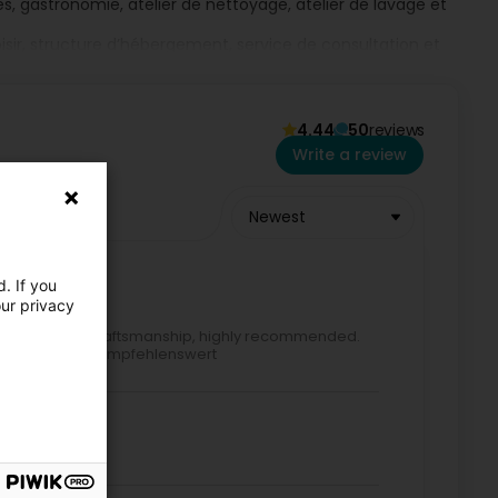
es, gastronomie, atelier de nettoyage, atelier de lavage et
oisir, structure d’hébergement, service de consultation et
4.44
50
reviews
Write a review
Newest
ge asbl »
. If you
our privacy
tions, great craftsmanship, highly recommended.
ctibles du revenu imposable
lle handarbeit,empfehlenswert