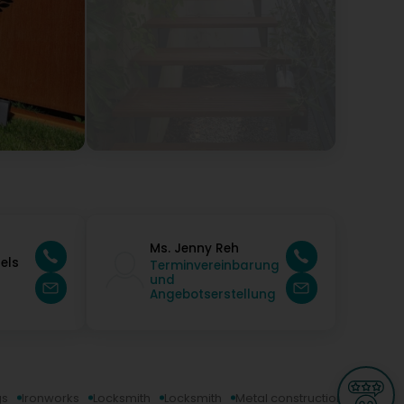
Ms. Jenny Reh
els
Terminvereinbarung
und
Angebotserstellung
gs
Ironworks
Locksmith
Locksmith
Metal construction