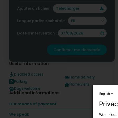
Ajouter un fichier :
Télécharger
Langue parlée souhaitée :
FR
Date d'intervention :
Confirmer ma demande
Useful information
Disabled access
Home delivery
Parking
Home visits
Dogs welcome
Additional informations
English
Privac
Our means of payment
We speak
We collect 