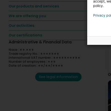
accept, we'
policy.
Our products and services
Privacy po
We are offering you
Our activities
Our certifications
Administrative & Financial Data
Nace : ∗∗.∗∗∗
Trade registry No. : ∗∗∗∗∗∗∗
International VAT number : ∗∗∗∗∗∗∗∗∗∗
Number of employees : ∗∗∗
Date of creation : ∗∗/∗∗/∗∗∗∗
O
See legal information