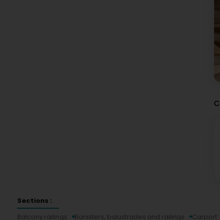
C
Sections :
Balcony railings
Banisters, balustrades and railings
Carport