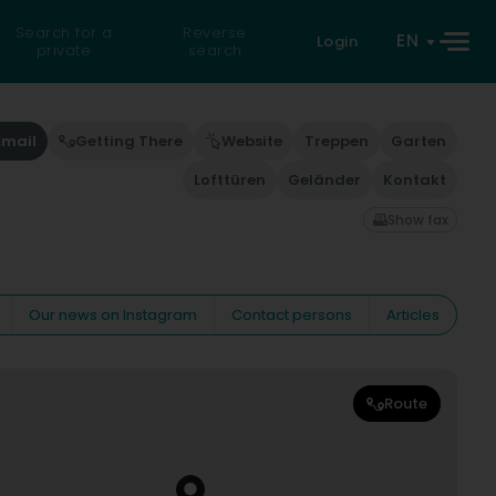
Search for a
Reverse
EN
Login
private
search
Email
Getting There
Website
Treppen
Garten
Lofttüren
Geländer
Kontakt
Show fax
Our news on Instagram
Contact persons
Articles
Route