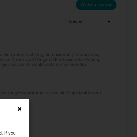
Write a review
Newest
service, manufacturing, and assembly. We are very
ervice. Thank you! (Original) Professionelle Planung,
 Ergebnis, dem Produkt und dem Service des
Bewertung - es ist immer schön ein Projekt mit einem
. If you