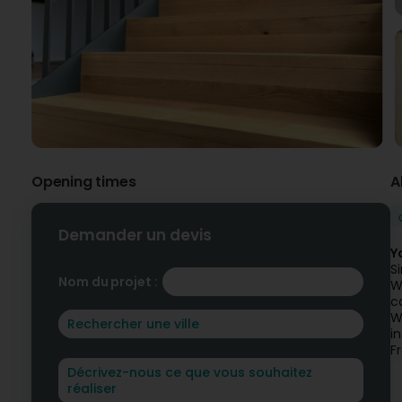
Opening times
A
Demander un devis
Y
S
Nom du projet :
W
c
W
i
F