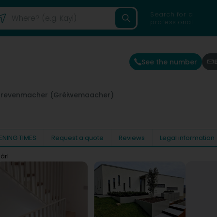
Search for a
professional
See the number
revenmacher (Gréiwemaacher)
ENING TIMES
Request a quote
Reviews
Legal information
àrl