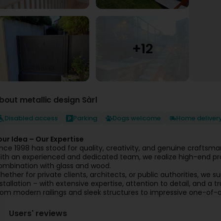
bout metallic design Sàrl
Disabled access
Parking
Dogs welcome
Home deliver
our Idea – Our Expertise
ince 1998 has stood for quality, creativity, and genuine craftsma
ith an experienced and dedicated team, we realize high-end proje
ombination with glass and wood.
hether for private clients, architects, or public authorities, we su
nstallation – with extensive expertise, attention to detail, and a 
rom modern railings and sleek structures to impressive one-of-a
Users' reviews