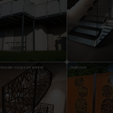
metallic design Sàrl
2 Month(s) ago
Vielen Dank für die netten Worte! Über 10 Jahre zuf
uns kaum machen. 😊 Schön, dass Sie mit unserer A
zufrieden sind. Vielen Dank für Ihr Vertrauen und di
Bernard M
2 Month(s) ago
metallic design Sàrl
2 Month(s) ago
Vielen Dank für Ihre 5-Sterne-Berwertung - wir freuen
!
Garde-corps en métal
Gabions