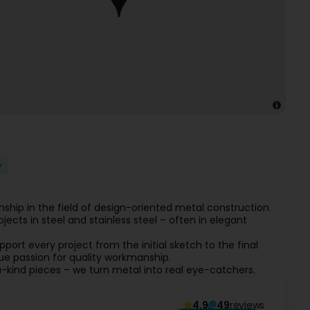
y
nship in the field of design-oriented metal construction.
cts in steel and stainless steel – often in elegant
pport every project from the initial sketch to the final
true passion for quality workmanship.
-kind pieces – we turn metal into real eye-catchers.
4.9
49
reviews