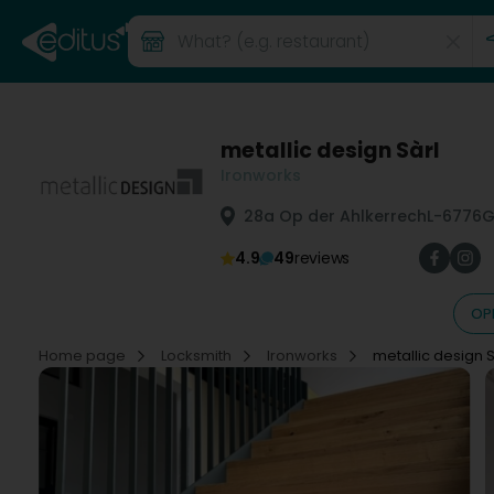
metallic design Sàrl
Ironworks
28a Op der Ahlkerrech
L-6776
G
4.9
49
reviews
OP
Home page
Locksmith
Ironworks
metallic design S