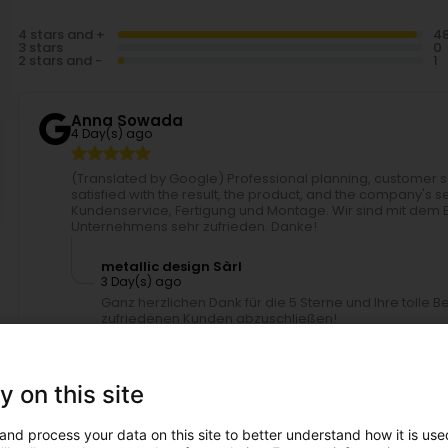
4 stars and +
3 stars
2 stars and -
Anna Sowada
4 Day(s) ago
(Translated by Google) Professional planning, customer 
satisfied with the result, the product, and the company's s
Kundenservice, Fertigung und Montage. Wir sind mit dem
Unternehmens sehr zufrieden. Danke!
metallic design Sàrl
3 Day(s) ago
Ganz herzlichen Dank für die 5 Sterne und Ihre tolle 
zufriedenen Kunden abzuschließen!
Daniel Colling
7 Day(s) ago
y on this site
quick and efficient
and process your data on this site to better understand how it is used