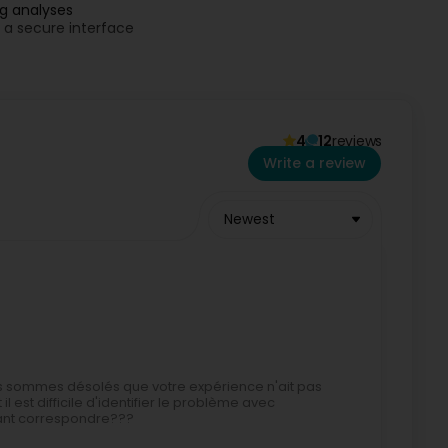
ng analyses
n a secure interface
 and bacterial endotoxins (mycotoxin)
4
12
reviews
Write a review
Newest
ous sommes désolés que votre expérience n'ait pas
 est difficile d'identifier le problème avec
vant correspondre???