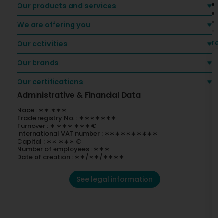
Our products and services
We are offering you
r
Our activities
Our brands
Our certifications
Administrative & Financial Data
Nace : ∗∗.∗∗∗
Trade registry No. : ∗∗∗∗∗∗∗
Turnover : ∗ ∗∗∗ ∗∗∗ €
International VAT number : ∗∗∗∗∗∗∗∗∗∗
Capital : ∗∗ ∗∗∗ €
Number of employees : ∗∗∗
Date of creation : ∗∗/∗∗/∗∗∗∗
See legal information