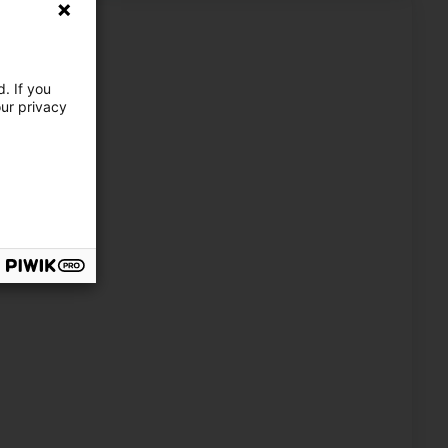
ghly recommended
ous ayez apprécié notre service et nous vous
. If you
 Nous sommes impatients de vous revoir bientôt. 🙌
our privacy
heureux que notre service ait répondu à vos
our toute autre analyse ou question. À bientôt