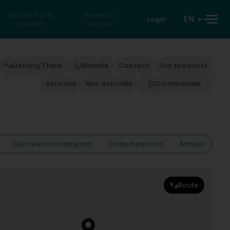
Search for a
Reverse
EN
Login
private
search
Getting There
Website
Contact
Our products
Services
Nos activités
Commander
Our news on Instagram
Contact persons
Articles
Route