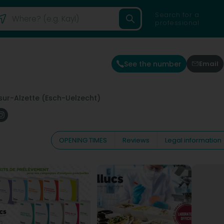
Search for a
professional
See the number
Email
sur-Alzette (Esch-Uelzecht)
OPENING TIMES
Reviews
Legal information