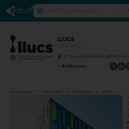
LLUCS
Laboratory
27 Rue Henri Koch
L-4354
Esch-
4
12
reviews
Home page
Public utility
Laboratory
LLUCS