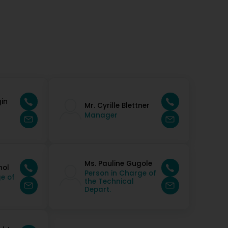
gin
Mr. Cyrille Blettner
Manager
Ms. Pauline Gugole
hol
Person in Charge of
e of
the Technical
Depart.