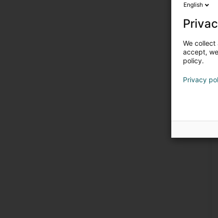
English
Privac
We collect 
accept, we'
policy.
Privacy po