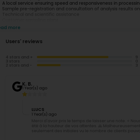
A local service ensuring speed and responsiveness in processi
Sample pre-registration and consultation of analysis results o
Technical and scientific assistance
Customer sampling plans
Detection of viruses (coronavirus, norovirus), bacterial toxins
ead more
Training tailored to your needs
Users' reviews
4 stars and +
3 stars
2 stars and -
K. B.
1 Year(s) ago
LLUCS
1 Year(s) ago
Merci d'avoir pris le temps de laisser une note. ⭐ N
été à la hauteur de vos attentes. 🙏 Malheureusement il
seulement des initiales vu le nombre de clients pou