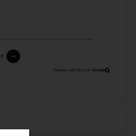
us sommes heureux que notre service d'analyses
tentes. Merci pour votre confiance.
3
Reviews submitted on
Google
vice
n sind und danken Ihnen, dass Sie sich die Zeit
darauf, Sie bald wiederzusehen. 🙌 Mit