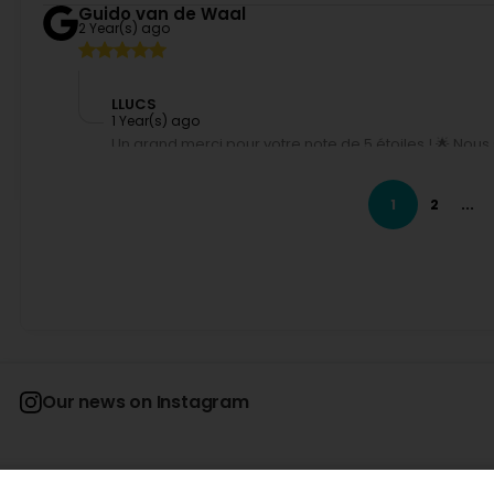
Guido van de Waal
2 Year(s) ago
LLUCS
1 Year(s) ago
Un grand merci pour votre note de 5 étoiles ! 🌟 No
alimentaires et d'hygiène sont à la hauteur de vos at
1
2
...
Sintex Wolter
2 Year(s) ago
(Translated by Google) Good service (Original) Guter Ser
LLUCS
2 Year(s) ago
Wir freuen uns, dass Sie mit unserem Service zufriede
genommen haben, uns zu bewerten. 🌟 Wir freuen uns 
freundlichen Grüßen, LLUCS
Our news on Instagram
Guy Maupassant
4 Year(s) ago