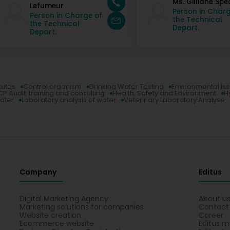
Ms. Gilliane Spe
Lefumeur
Person in Charg
Person in Charge of
the Technical
the Technical
Depart.
Depart.
itutes
Control organism
Drinking Water Testing
Environmental is
P Audit, training and consulting
Health, Safety and Environment
H
water
Laboratory analysis of water
Veterinary Laboratory Analyse
Company
Editus
Digital Marketing Agency
About u
Marketing solutions for companies
Contact
Website creation
Career
Ecommerce website
Editus m