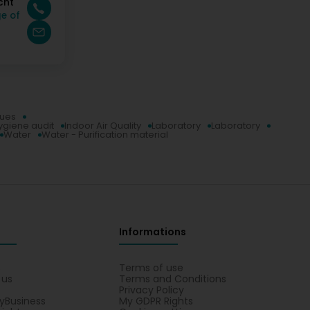
cht
e of
sues
ygiene audit
Indoor Air Quality
Laboratory
Laboratory
Water
Water - Purification material
Informations
s
Terms of use
 us
Terms and Conditions
Privacy Policy
yBusiness
My GDPR Rights