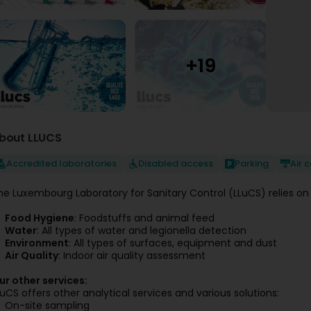
bout LLUCS
Accredited laboratories
Disabled access
Parking
Air 
he Luxembourg Laboratory for Sanitary Control (LLuCS) relies on
Food Hygiene
: Foodstuffs and animal feed
Water
: All types of water and legionella detection
Environment
: All types of surfaces, equipment and dust
Air Quality
: Indoor air quality assessment
ur other services:
LuCS offers other analytical services and various solutions:
On-site sampling