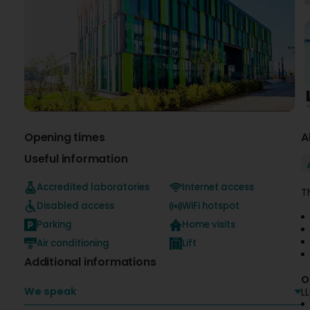
Opening times
A
Useful information
Accredited laboratories
Internet access
T
Disabled access
WiFi hotspot
Parking
Home visits
Air conditioning
Lift
Additional informations
O
We speak
L