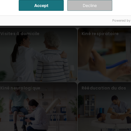
Accept
Decline
ur articles
Powered by
Visites à domicile
Kiné respiratoire
Kiné neurologique
Rééducation du dos