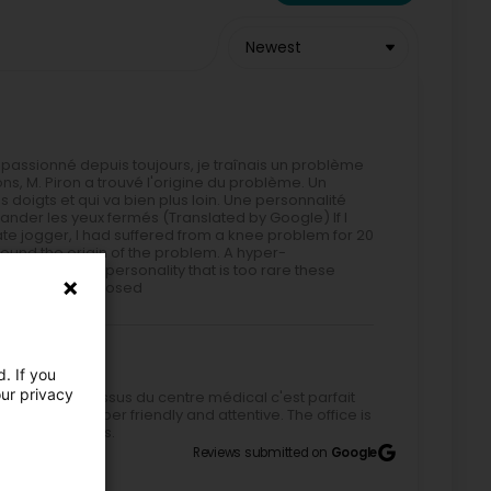
Newest
ger passionné depuis toujours, je traînais un problème
ns, M. Piron a trouvé l'origine du problème. Un
 doigts et qui va bien plus loin. Une personnalité
mander les yeux fermés (Translated by Google) If I
ionate jogger, I had suffered from a knee problem for 20
 found the origin of the problem. A hyper-
ch further. A personality that is too rare these
ith your eyes closed
. If you
our privacy
e trouve au-dessus du centre médical c'est parfait
e staff is super friendly and attentive. The office is
tended sessions.
Reviews submitted on
Google