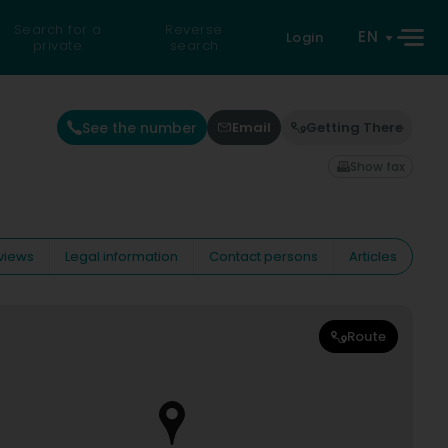
Search for a
Reverse
EN
Login
private
search
See the number
Email
Getting There
Show fax
views
Legal information
Contact persons
Articles
Route