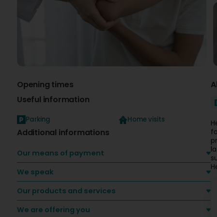
Opening times
A
Useful information
Parking
Home visits
H
Additional informations
f
p
l
Our means of payment
s
H
We speak
Our products and services
We are offering you