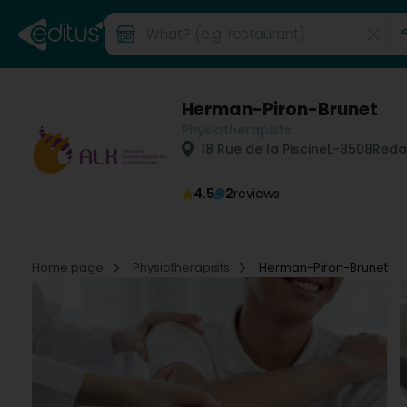
Herman-Piron-Brunet
Physiotherapists
18 Rue de la Piscine
L-8508
Reda
4.5
2
reviews
Home page
Physiotherapists
Herman-Piron-Brunet