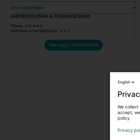
Our activities
Administrative & Financial Data
Nace : ∗∗.∗∗∗
Number of employees : ∗∗∗
See legal information
English
Privac
We collect 
accept, we'
policy.
Privacy po