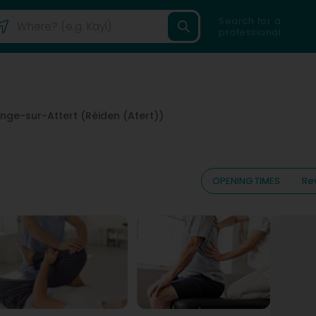
Search for a
professional
nge-sur-Attert (Réiden (Atert))
OPENING TIMES
Re