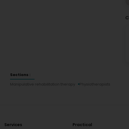
C
Sections :
Manipulative rehabilitation therapy
Physiotherapists
Services
Practical