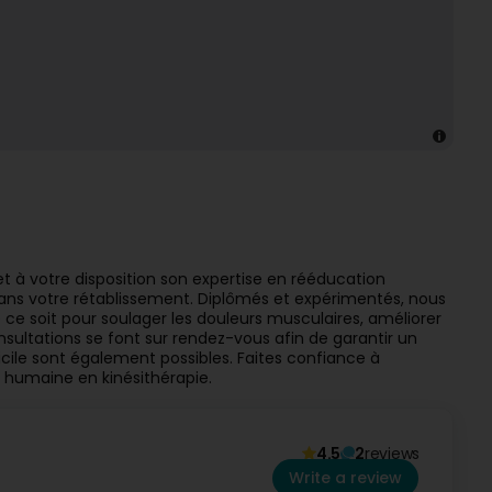
 à votre disposition son expertise en rééducation
ns votre rétablissement. Diplômés et expérimentés, nous
ce soit pour soulager les douleurs musculaires, améliorer
onsultations se font sur rendez-vous afin de garantir un
omicile sont également possibles. Faites confiance à
 humaine en kinésithérapie.
4.5
2
reviews
Write a review