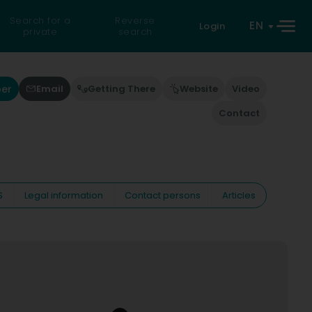
Search for a
Reverse
EN
Login
private
search
ber
Email
Getting There
Website
Video
Contact
S
Legal information
Contact persons
Articles