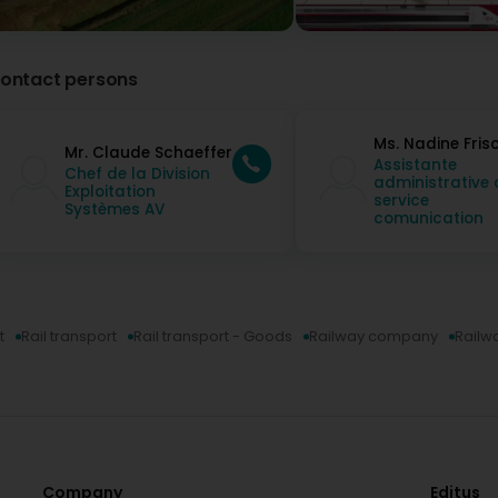
ontact persons
Ms. Nadine Fris
Mr. Claude Schaeffer
Assistante
Chef de la Division
administrative
Exploitation
service
Systèmes AV
comunication
t
Rail transport
Rail transport - Goods
Railway company
Railw
Company
Editus