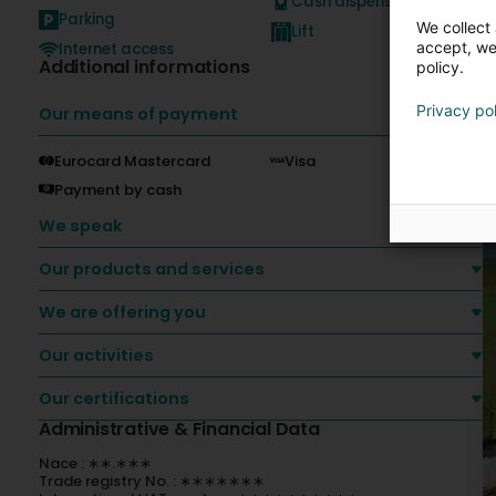
Cash dispenser
Parking
We collect 
Lift
accept, we'
Internet access
Additional informations
policy.
Privacy po
Our means of payment
Eurocard Mastercard
Visa
Payment by cash
We speak
Our products and services
We are offering you
Our activities
Our certifications
Administrative & Financial Data
Nace : ∗∗.∗∗∗
Trade registry No. : ∗∗∗∗∗∗∗