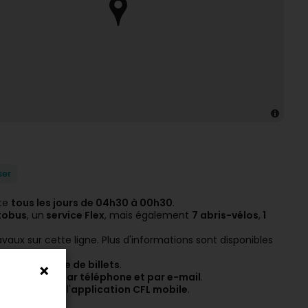
ser
rte
tous les jours de 04h30 à 00h30
.
tobus
, un
service Flex
, mais également
7 abris-vélos
,
1
vaux sur cette ligne. Plus d'informations sont disponibles
r automatique de billets
.
st joignable
par téléphone et par e-mail
.
 la CFL
ou via l'
application CFL mobile
.