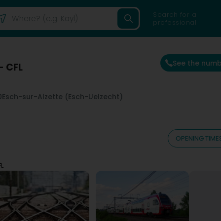
Search for a
professional
See the num
- CFL
0
Esch-sur-Alzette (Esch-Uelzecht)
OPENING TIME
FL