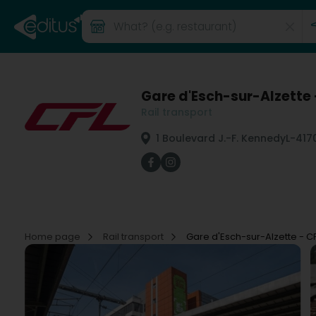
Gare d'Esch-sur-Alzette 
Rail transport
1 Boulevard J.-F. Kennedy
L-417
Home page
Rail transport
Gare d'Esch-sur-Alzette - C