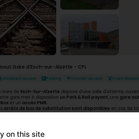
bout Gare d'Esch-sur-Alzette - CFL
Disabled access
Parking
Internet access
Cash dispen
a Gare de
Esch-Sur-Alzette
dispose d'une salle d'attente, ouve
ette gare met à disposition
un Park & Rail payant
, une
gare au
Box
et un
accès PMR
.
es
arrêts de bus de substitution sont disponibles
en cas de tra
r notre site internet.
a gare de Esch-Sur-Alzette dispose également d’un
distributeu
our toute demande d’information complémentaire, cette gare e
s billets de train sont disponibles à l’achat sur le
site internet de
y on this site
ur articles