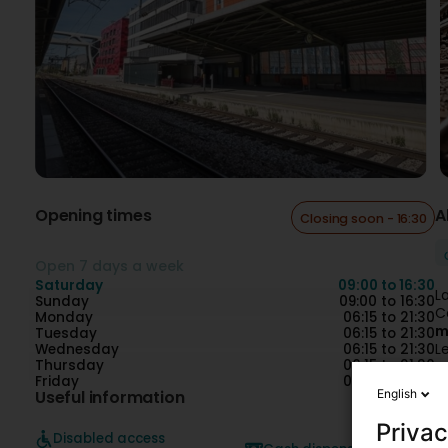
Opening times
A
Closing soon - 16:30
Open 7 days a week
Saturday
09:00 to 16:30
L
Sunday
09:00 to 16:30
C
Monday
06:15 to 21:30
m
Tuesday
06:15 to 21:30
L
Wednesday
06:15 to 21:30
Thursday
06:15 to 21:30
su
Friday
06:15 to 21:30
L
Useful information
English
P
Le
Privac
O
Disabled access