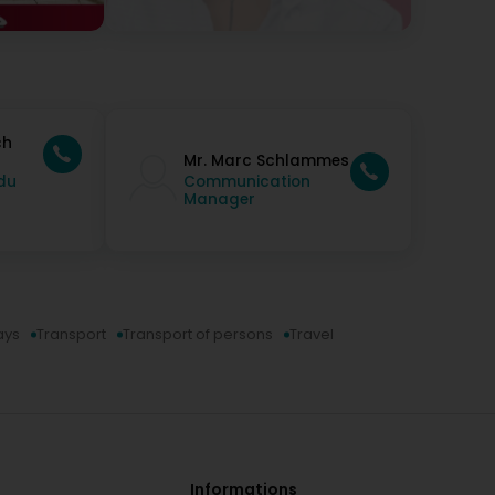
ch
Mr. Marc Schlammes
 du
Communication
Manager
ays
Transport
Transport of persons
Travel
Informations