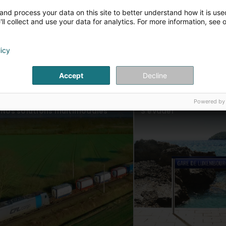
and process your data on this site to better understand how it is used
Nos canaux de vente
Voyager en groupe
ll collect and use your data for analytics. For more information, see 
licy
Accept
Decline
Powered by
Nos solutions multimodales
S'évader