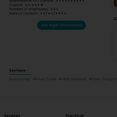
International VAT number : ∗∗∗∗∗∗∗∗∗∗
Capital : ∗∗ ∗∗∗ €
Number of employees : ∗∗∗
Date of creation : ∗∗/∗∗/∗∗∗∗
C
See legal information
Sections :
Business trip
Group Travel
Public transport
Public Transpor
Services
Practical