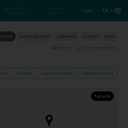
Search for a
Reverse
EN
Login
private
search
Email
Getting There
Website
Contact
Devis
Show fax
Show mobile phone
uote
Reviews
Legal information
Contact persons
Route