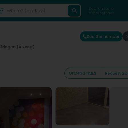
Search for a
professional
See the number
Alzingen (Alzeng)
OPENING TIMES
Request a q