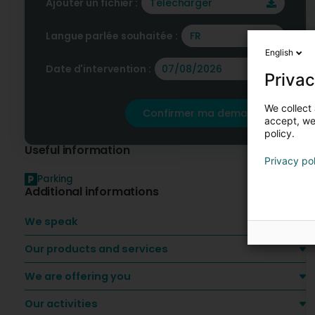
Ajouter un fichier :
Télécharger
Langue parlée souhaitée :
FR
English
Date d'intervention :
Privac
We collect 
Confirmer ma demande
accept, we'
policy.
Useful information
Privacy po
Parking
Additional informations
We speak
Our products and services
We are offering you
Our activities