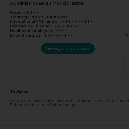
Administrative & Financial Data
Nace : ∗∗.∗∗∗
Trade registry No. : ∗∗∗∗∗∗∗
International VAT number : ∗∗∗∗∗∗∗∗∗∗
National VAT number : ∗∗∗∗∗∗∗∗
Number of employees : ∗∗∗
C
Date of creation : ∗∗/∗∗/∗∗∗∗
See legal information
Sections :
Ceiling and false ceiling
Facades
Interior architecture
Inte
Polished concrete
Wall coverings