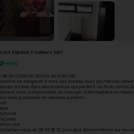
bout Espace Couleurs Sàrl
Parking
A VIE EN COULEUR, DU SOL AU PLAFOND
ersonne ne songerait à vivre des années avec les mêmes vêtemen
êmes années dans des intérieurs qui perdent, au fil du temps l
l devient donc indispensable de changer d’atmosphère en faisant r
ous vous proposons les services suivants :
Sols
Murs
Plafonds
Façades
Béton ciré
ontactez-nous au 26 52 18 22 pour plus d'informations sur nos se