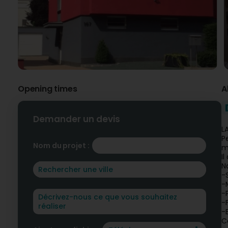
Opening times
A
Demander un devis
L
P
Nom du projet :
m
I
N
-
-
-
-
-
C