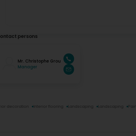
ontact persons
Mr. Christophe Grou
Manager
rior decoration
Interior flooring
Landscaping
Landscaping
Pain