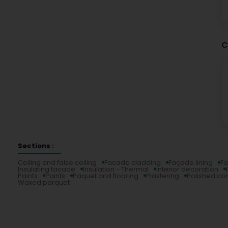
C
Sections :
Ceiling and false ceiling
Facade cladding
Façade lining
Fa
Insulating facade
Insulation - Thermal
Interior decoration
Paints
Paints
Paquet and flooring
Plastering
Polished co
Waxed parquet