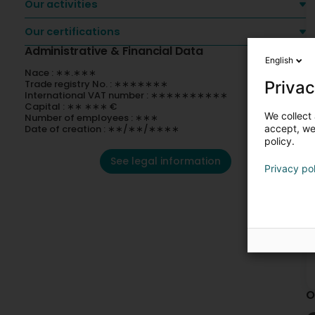
Our activities
Our certifications
Administrative & Financial Data
English
Nace : ∗∗.∗∗∗
Trade registry No. : ∗∗∗∗∗∗∗
Privac
International VAT number : ∗∗∗∗∗∗∗∗∗∗
Capital : ∗∗ ∗∗∗ €
We collect 
Number of employees : ∗∗∗
Date of creation : ∗∗/∗∗/∗∗∗∗
accept, we'
policy.
See legal information
Privacy po
O