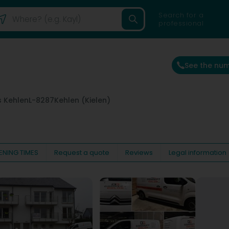
Search for a
professional
See the nu
s Kehlen
L-8287
Kehlen (Kielen)
ENING TIMES
Request a quote
Reviews
Legal information