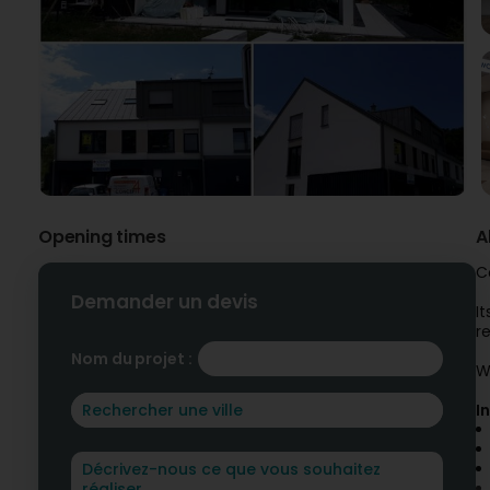
Opening times
A
C
Demander un devis
I
r
Nom du projet :
W
I