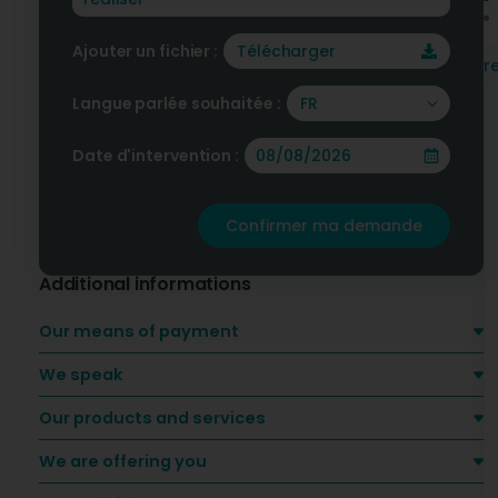
Ajouter un fichier :
Télécharger
E
r
Langue parlée souhaitée :
FR
Date d'intervention :
C
Confirmer ma demande
Additional informations
Our means of payment
We speak
Our products and services
We are offering you