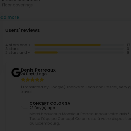
Floor coverings
xterior:
ead more
Façade coating
Exterior painting (façades, joinery, low walls, railings, fences, etc
Users' reviews
Roof cleaning
Thermal insulation
4 stars and +
hoose flawless workmanship with Concept Color.
3 stars
2 stars and -
Denis Perreaux
24 Day(s) ago
(Translated by Google) Thanks to Jean and Pascal, very go
travail
CONCEPT COLOR SA
23 Day(s) ago
Merci beaucoup Monsieur Perreaux pour votre avis ! J
Toute l'équipe Concept Color reste à votre dispositio
au Luxembourg.