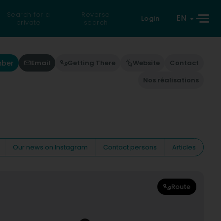
Search for a
Reverse
EN
Login
private
search
mber
Email
Getting There
Website
Contact
Nos réalisations
Our news on Instagram
Contact persons
Articles
Route