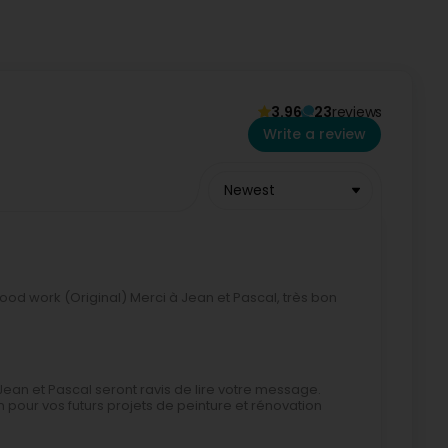
.)
3.96
23
reviews
Write a review
Newest
od work (Original) Merci à Jean et Pascal, très bon
ean et Pascal seront ravis de lire votre message.
n pour vos futurs projets de peinture et rénovation