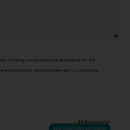
tant offering comprehensive assistance for the
r the incorporation and management of corporate
3
4
rezensionen
eine Rezension schreiben