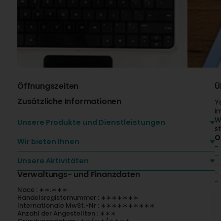
Öffnungszeiten
Ü
Zusätzliche Informationen
Y
i
W
Unsere Produkte und Dienstleistungen
s
O
Wir bieten Ihnen
-
-
Unsere Aktivitäten
-
-
Verwaltungs- und Finanzdaten
-
Nace : ∗∗.∗∗∗
Handelsregisternummer : ∗∗∗∗∗∗∗
Internationale MwSt.-Nr : ∗∗∗∗∗∗∗∗∗∗
Anzahl der Angestellten : ∗∗∗