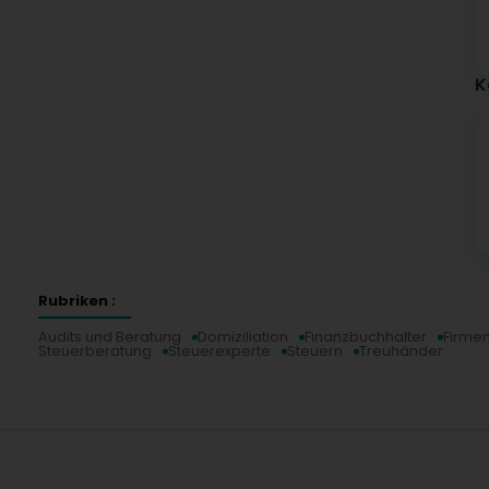
K
Rubriken :
Audits und Beratung
Domiziliation
Finanzbuchhalter
Firme
Steuerberatung
Steuerexperte
Steuern
Treuhänder