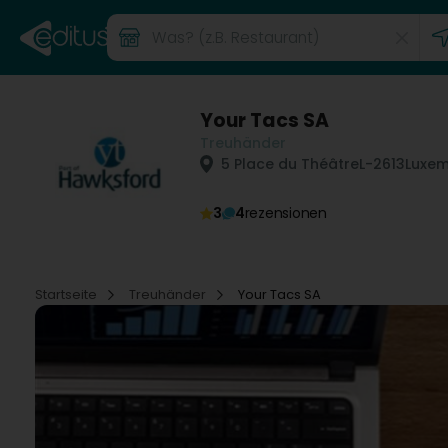
Your Tacs SA
Treuhänder
5 Place du Théâtre
L-2613
Luxem
3
4
rezensionen
Startseite
Treuhänder
Your Tacs SA