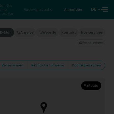
den Sie
DE
eine
Rückwärtssuche
Anmelden
atperson
E-Mail
Anreise
Website
Kontakt
Nos services
Fax anzeigen
Rezensionen
Rechtliche Hinweise
Kontaktpersonen
Route