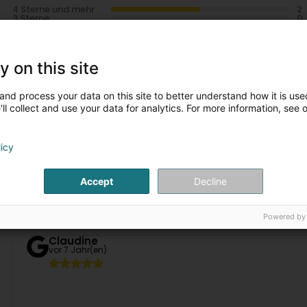
4 Sterne und mehr
3 Sterne
2 Sterne und weniger
y on this site
OSS 117
vor 2 Monat(en)
and process your data on this site to better understand how it is used
ll collect and use your data for analytics. For more information, see 
Wanessa Brito
vor 4 Jahr(en)
licy
Accept
Decline
Alexandre CALIARO
vor 6 Jahr(en)
Powered by
Claudine
vor 7 Jahr(en)