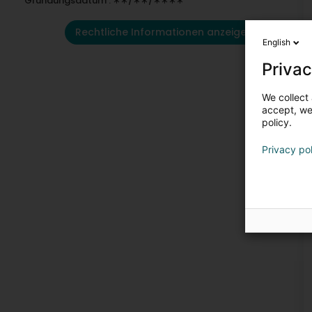
Gründungsdatum : ∗∗/∗∗/∗∗∗∗
Rechtliche Informationen anzeigen
English
Privac
We collect 
accept, we'
policy.
Privacy po