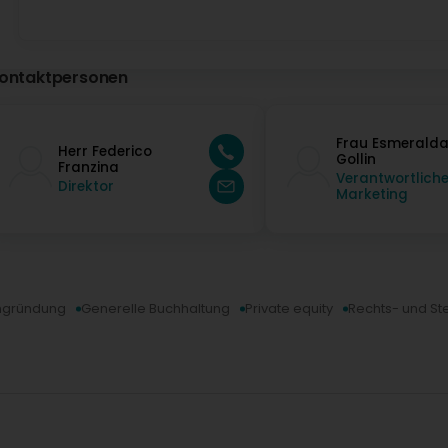
ontaktpersonen
Frau Esmerald
Herr Federico
Gollin
Franzina
Verantwortliche
Direktor
Marketing
ngründung
Generelle Buchhaltung
Private equity
Rechts- und S