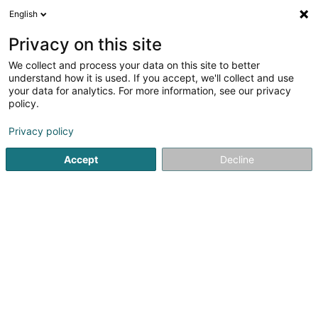
English
DE
Privacy on this site
We collect and process your data on this site to better
Verfeinere deine Suche
understand how it is used. If you accept, we'll collect and use
your data for analytics. For more information, see our privacy
Autour de moi
Parkplatz
Heute geöffnet
(1)
(0)
policy.
2
Versicherung in Wormeldange
Ergebnis(se) für
en 37ms
Privacy policy
Startseite
Versicherungsprofi
Versicherung
Wormeldan
Accept
Decline
LALUX Assurances (La
Luxembourgeoise)
9 Rue Jean Fischbach
L-3372
Leudelange (Leideleng)