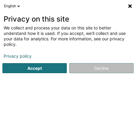
English
DE
Privacy on this site
We collect and process your data on this site to better
Verfeinere deine Suche
understand how it is used. If you accept, we'll collect and use
your data for analytics. For more information, see our privacy
Autour de moi
Leudelange
Bestbewertet
(2)
(8)
policy.
15
Wasserschädenversicherung
Ergebnis(se) für
en 61ms
Privacy policy
Startseite
Versicherungsprofi
Wasserschädenversicherun
Accept
Decline
Cardif Lux Vie SA
20 Boulevard des Scillas
L-2529
Howald (Houwald)