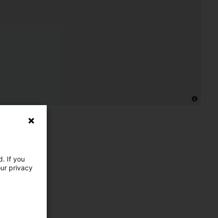
. If you
our privacy