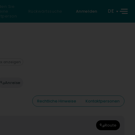
den Sie
DE
eine
Rückwärtssuche
Anmelden
atperson
ax anzeigen
Anreise
Rechtliche Hinweise
Kontaktpersonen
Route