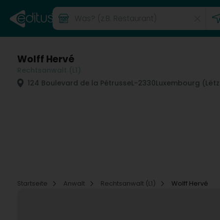
Wolff Hervé
Rechtsanwalt (L1)
124 Boulevard de la Pétrusse
L-2330
Luxembourg (Lët
Startseite
Anwalt
Rechtsanwalt (L1)
Wolff Hervé