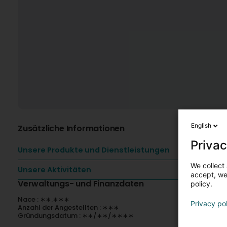
English
Zusätzliche Informationen
Privac
Unsere Produkte und Dienstleistungen
We collect 
Unsere Aktivitäten
accept, we'
Verwaltungs- und Finanzdaten
policy.
Nace : ∗∗.∗∗∗
Privacy po
Anzahl der Angestellten : ∗∗∗
Gründungsdatum : ∗∗/∗∗/∗∗∗∗