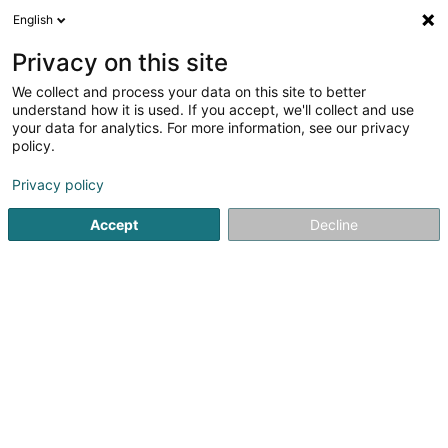
English
DE
Privacy on this site
We collect and process your data on this site to better
Veitmann Céline
understand how it is used. If you accept, we'll collect and use
your data for analytics. For more information, see our privacy
Berufliche Aus-und Weiterbildung
policy.
18 Rue Alexandre Fleming
L-1525
Strassen (Stroossen)
Privacy policy
Accept
Decline
Sehen Sie die Nummer
Anreise
Startseite
Berufliche Aus-und Weiterbildung
Veitmann Cél