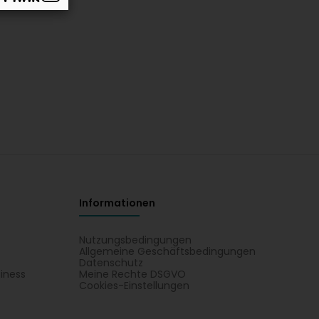
Informationen
Nutzungsbedingungen
Allgemeine Geschäftsbedingungen
Datenschutz
iness
Meine Rechte DSGVO
t
Cookies-Einstellungen