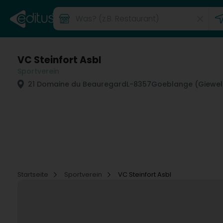
VC Steinfort Asbl
Sportverein
21 Domaine du Beauregard
L-8357
Goeblange (Giewel
Startseite
Sportverein
VC Steinfort Asbl