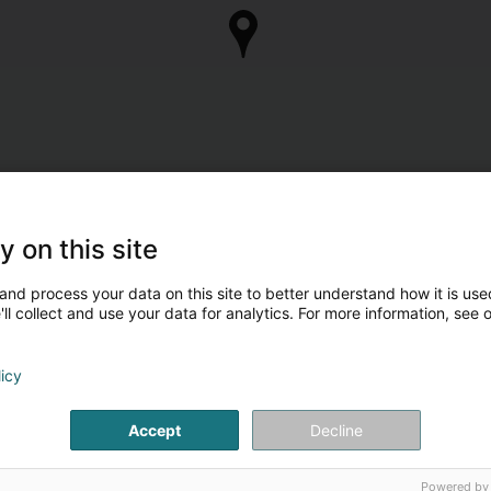
y on this site
and process your data on this site to better understand how it is used
ll collect and use your data for analytics. For more information, see 
licy
Accept
Decline
Powered by