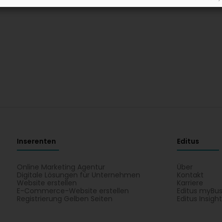
Inserenten
Editus
Online Marketing Agentur
Über
Digitale Lösungen für Unternehmen
Kontakt
Website erstellen
Karriere
E-Commerce-Website erstellen
Editus myBus
Registrierung Gelben Seiten
Editus Insigh