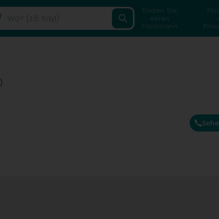
Finden Sie
Fin
einen
Fachmann
Priv
)
Sehe