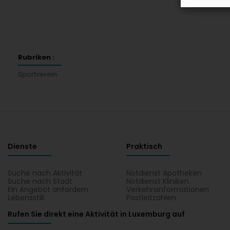
Rubriken :
Sportverein
Dienste
Praktisch
Suche nach Aktivität
Notdienst Apotheken
Suche nach Stadt
Notdienst Kliniken
Ein Angebot anfordern
Verkehrsinformationen
Lebensstill
Postleitzahlen
Rufen Sie direkt eine Aktivität in Luxemburg auf