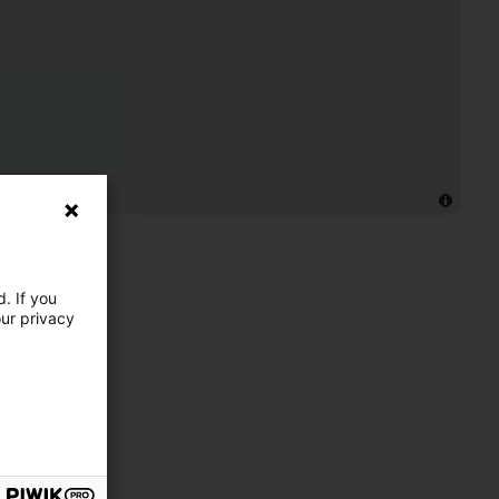
. If you
our privacy