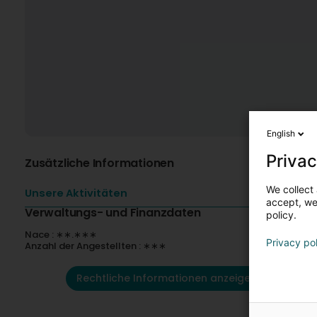
English
Privac
Zusätzliche Informationen
We collect 
Unsere Aktivitäten
accept, we'
Verwaltungs- und Finanzdaten
policy.
Nace : ∗∗.∗∗∗
Privacy po
Anzahl der Angestellten : ∗∗∗
Rechtliche Informationen anzeigen