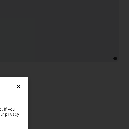
. If you
our privacy