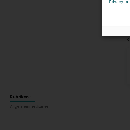
Privacy po
K
Rubriken :
Allgemeinmediziner