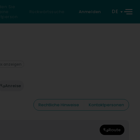
den Sie
DE
eine
Rückwärtssuche
Anmelden
atperson
ax anzeigen
Anreise
Rechtliche Hinweise
Kontaktpersonen
Route