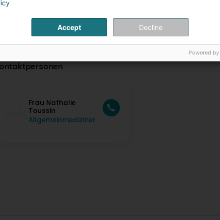
licy
Accept
Decline
Powered by
ontaktpersonen
Frau Nathalie
Toussin
Allgemeinmediziner