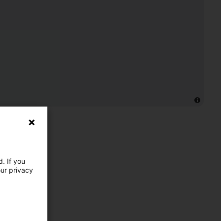
. If you
our privacy