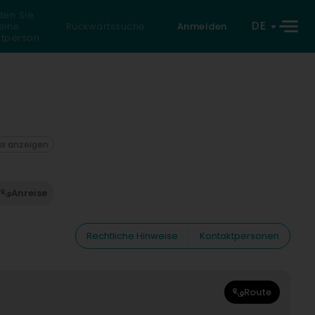
den Sie
DE
eine
Rückwärtssuche
Anmelden
atperson
ax anzeigen
Anreise
Rechtliche Hinweise
Kontaktpersonen
Route