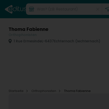
Thoma Fabienne
Orthophonisten
1 Rue Ermesinde
L-6437
Echternach (Iechternach)
Startseite
Orthophonisten
Thoma Fabienne