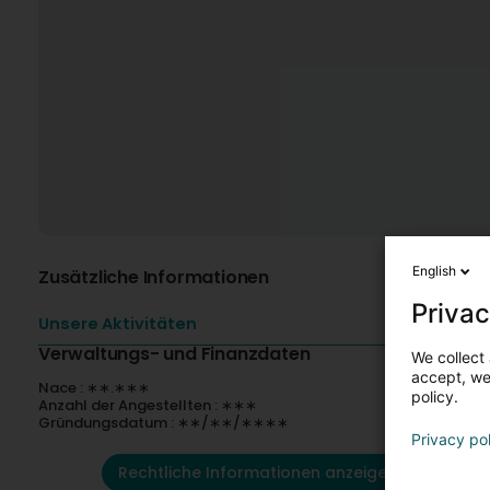
English
Zusätzliche Informationen
Privac
Unsere Aktivitäten
Verwaltungs- und Finanzdaten
We collect 
accept, we'
Nace : ∗∗.∗∗∗
policy.
Anzahl der Angestellten : ∗∗∗
Gründungsdatum : ∗∗/∗∗/∗∗∗∗
Privacy po
Rechtliche Informationen anzeigen