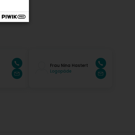
Frau Nina Hastert
Logopäde