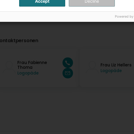
Accept
Decline
Powered by
ontaktpersonen
Frau Fabienne
Frau Liz Hellers
Thoma
Logopäde
Logopäde