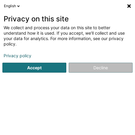
English
DE
Privacy on this site
We collect and process your data on this site to better
Verfeinere deine Suche
understand how it is used. If you accept, we'll collect and use
your data for analytics. For more information, see our privacy
Autour de moi
Heute geöffnet
(0)
policy.
1
Geldanlage in Strassen
Ergebnis(se) für
en 35ms
Privacy policy
Startseite
Spezialisten für den Finanzsektor
Geldanlage
Accept
Decline
1
Partners Group Global Infrastructure
Omnibus FCP
Rue Thomas Edison
L-1019
Strassen (Stroossen)
Spezialisten für den Finanzsektor