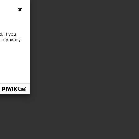
. If you
our privacy