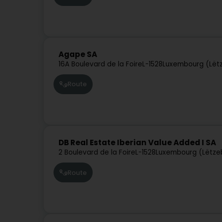
Agape SA
16A Boulevard de la Foire
L-1528
Luxembourg (Lët
Route
DB Real Estate Iberian Value Added I SA
2 Boulevard de la Foire
L-1528
Luxembourg (Lëtze
Route