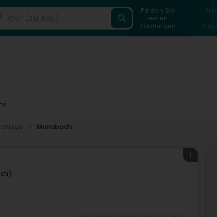
Finden Sie
Fin
einen
Fachmann
Priv
ms
danlage
Munsbach
1
ech)