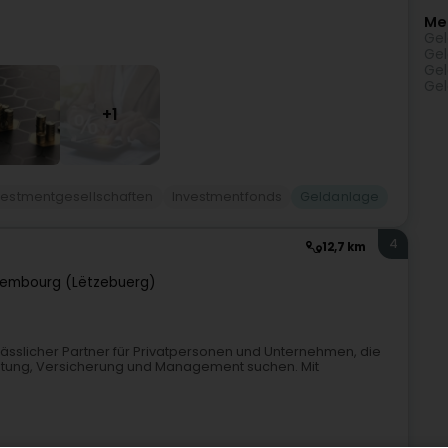
Me
Gel
Gel
Gel
Gel
+1
vestmentgesellschaften
Investmentfonds
Geldanlage
4
12,7 km
xembourg (Lëtzebuerg)
lässlicher Partner für Privatpersonen und Unternehmen, die
tung, Versicherung und Management suchen. Mit