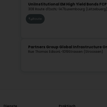
UniInstitutional EM High Yield Bonds FCP
308 Route d'Esch
L-1471
Luxembourg (Lëtzebuerg
Route
Partners Group Global Infrastructure 
Rue Thomas Edison
L-1019
Strassen (Stroossen)
Dienste
Praktisch