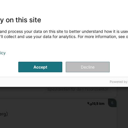
y on this site
and process your data on this site to better understand how it is used
ll collect and use your data for analytics. For more information, see 
sicherungsprofi
Kredite und Finanzierung
Geldanlage
5
licy
10,3 km
uerg)
Accept
Decline
Powered by
Spezialisten für den Finanzsektor
6
10,5 km
erg)