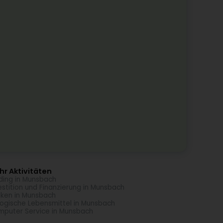
r Aktivitäten
ding in Munsbach
estition und Finanzierung in Munsbach
ken in Munsbach
logische Lebensmittel in Munsbach
puter Service in Munsbach