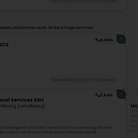
Spezialisten für den Finanzsektor
sbach und könnten auch für Sie in Frage kommen.
2
4,3 km
 SCS
Spezialisten für den Finanzsektor
3
7,4 km
nal Services Sàrl
Meh
mbourg (Lëtzebuerg)
Hol
Inv
Ban
Bio
forderungenBei Franklin Templeton in Luxemburg sind wir
Com
dern auch auf starken Partnerschaften beruht.Als