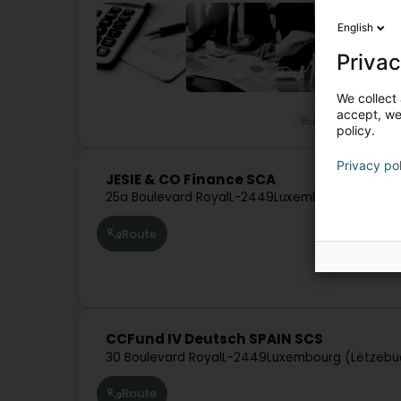
English
Privac
We collect 
accept, we'
Buchhalter
Ver
policy.
Privacy po
JESIE & CO Finance SCA
25a Boulevard Royal
L-2449
Luxembourg (Lëtzeb
Route
CCFund IV Deutsch SPAIN SCS
30 Boulevard Royal
L-2449
Luxembourg (Lëtzebu
Route