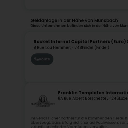
Geldanlage in der Nähe von Munsbach
Diese Unternehmen befinden sich in der Nähe von Mun
Rocket Internet Capital Partners (Euro)
8 Rue Lou Hemmer
L-1748
Findel (Findel)
Route
Franklin Templeton Internatio
8A Rue Albert Borschette
L-1246
Luxe
Ihr verlässlicher Partner für die kommenden Heraus
überzeugt, dass Erfolg nicht nur auf Fachwissen, son
zukunftsorientierter Vermögensverwalter...