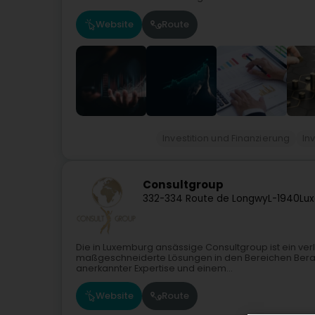
Website
Route
Investition und Finanzierung
In
Consultgroup
332-334 Route de Longwy
L-1940
Lu
Die in Luxemburg ansässige Consultgroup ist ein ver
maßgeschneiderte Lösungen in den Bereichen Bera
anerkannter Expertise und einem...
Website
Route