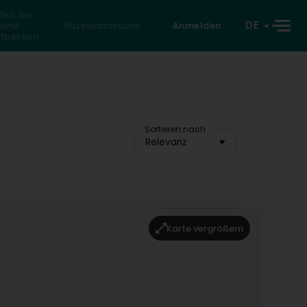
den Sie
DE
eine
Rückwärtssuche
Anmelden
atperson
Sortieren nach
Relevanz
Karte vergrößern