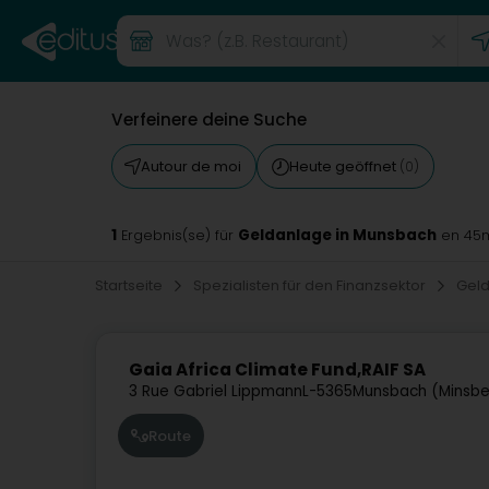
Verfeinere deine Suche
Autour de moi
Heute geöffnet
(0)
1
Geldanlage in Munsbach
Ergebnis(se) für
en 45
Startseite
Spezialisten für den Finanzsektor
Gel
Gaia Africa Climate Fund,RAIF SA
3 Rue Gabriel Lippmann
L-5365
Munsbach (Minsb
Route