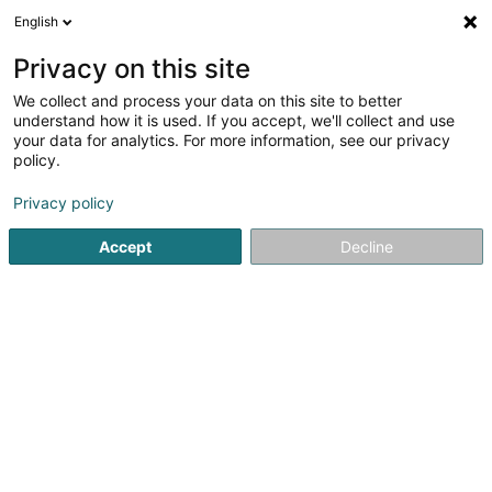
English
DE
Privacy on this site
We collect and process your data on this site to better
Verfeinere deine Suche
understand how it is used. If you accept, we'll collect and use
your data for analytics. For more information, see our privacy
Autour de moi
Heute geöffnet
(0)
policy.
1
Hoteleinrichtung in Steinfort
Ergebnis(se) für
en 42ms
Privacy policy
Startseite
Gebäudeeinrichtung
Hoteleinrichtung
Steinfo
Accept
Decline
Willy Naessens Luxembourg SA
65 Rue Romain Fandel
L-4149
Esch-sur-Alzette (Esch-Uelzecht)