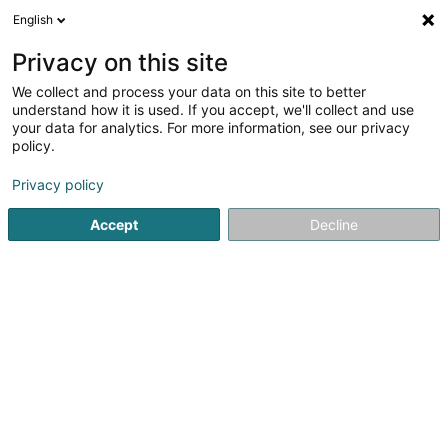
English
DE
Privacy on this site
We collect and process your data on this site to better
Steel Tech
understand how it is used. If you accept, we'll collect and use
your data for analytics. For more information, see our privacy
Gebäude - Technische Verwaltung
policy.
50 Rue de la Gare
L-6440
Echternach (Iechternach)
Privacy policy
Fax anzeigen
Accept
Decline
Sehen Sie die Nummer
Anreise
Startseite
Gebäude - Technische Verwaltung
Steel Tech