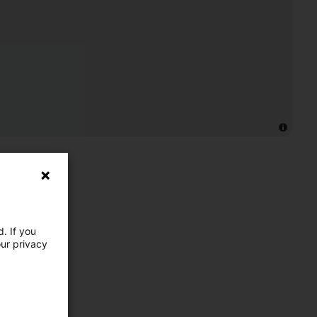
. If you
our privacy