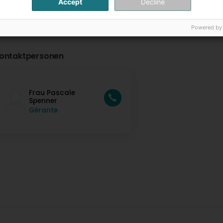
Accept
Decline
Powered by
ontaktpersonen
Frau Pascale
Spenner
Gérante