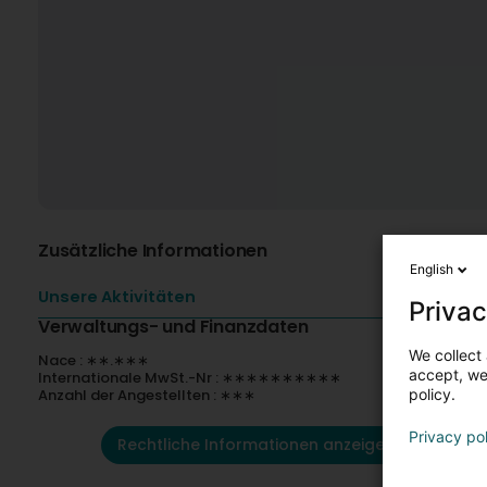
Zusätzliche Informationen
English
Unsere Aktivitäten
Privac
Verwaltungs- und Finanzdaten
We collect 
Nace : ∗∗.∗∗∗
accept, we'
Internationale MwSt.-Nr : ∗∗∗∗∗∗∗∗∗∗
Anzahl der Angestellten : ∗∗∗
policy.
Privacy po
Rechtliche Informationen anzeigen