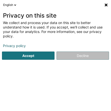
English
DE
Privacy on this site
We collect and process your data on this site to better
Verfeinere deine Suche
understand how it is used. If you accept, we'll collect and use
your data for analytics. For more information, see our privacy
Autour de moi
Heute geöffnet
(0)
policy.
10
Eingetragener verein in Senningerberg
Ergebnis(se) für
Privacy policy
en 45ms
Accept
Decline
Startseite
Öffentlicher Dienst
Eingetragener verein
Senn
1
Martine & Bertram Pohl Foundation
78 Rue du Golf
L-1638
Senningerberg (Sennengerbierg)
Öffentlicher Dienst