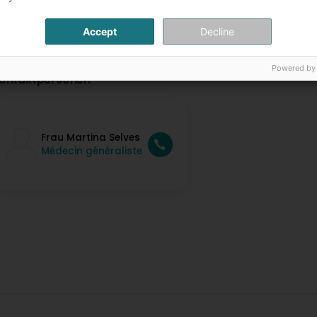
Accept
Decline
Powered by
ontaktpersonen
Frau Martina Selves
Médecin généraliste