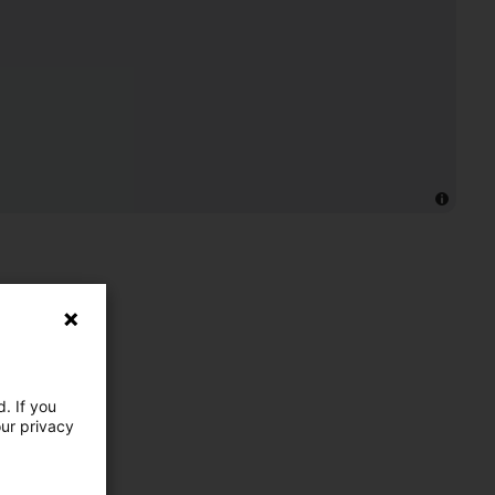
. If you
our privacy