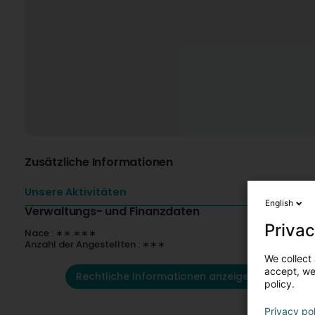
Zusätzliche Informationen
Unsere Aktivitäten
English
Verwaltungs- und Finanzdaten
Privac
Nace : ∗∗.∗∗∗
Anzahl der Angestellten : ∗∗∗
We collect 
accept, we'
Rechtliche Informationen anzeigen
policy.
Privacy po