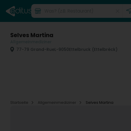
Selves Martina
Allgemeinmediziner
77-79 Grand-Rue
L-9050
Ettelbruck (Ettelbréck)
Startseite
Allgemeinmediziner
Selves Martina