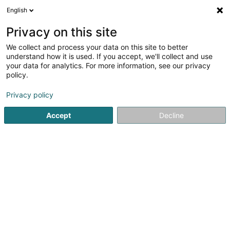
English
DE
Privacy on this site
We collect and process your data on this site to better
Schlënnerflitzer Houschent Asbl
understand how it is used. If you accept, we'll collect and use
your data for analytics. For more information, see our privacy
Öffentlicher Dienst
policy.
61 Haaptstrooss
L-9834
Holzthum (Holztem)
Privacy policy
Fax anzeigen
Accept
Decline
Sehen Sie die Nummer
Anreise
Startseite
Öffentlicher Dienst
Schlënnerflitzer Houschent A