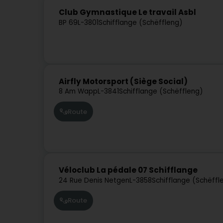
Club Gymnastique Le travail Asbl
BP 69
L-3801
Schifflange (Schëffleng)
Airfly Motorsport (Siège Social)
8 Am Wapp
L-3841
Schifflange (Schëffleng)
Route
Véloclub La pédale 07 Schifflange
24 Rue Denis Netgen
L-3858
Schifflange (Schëffl
Route