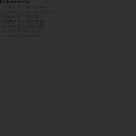
hr Standorte
rtverein in Luxembourg
rtverein in Esch-sur-Alzette
rtverein in Diekirch
rtverein in Dudelange
rtverein in Ettelbruck
rtverein in Pétange
rtverein in Strassen