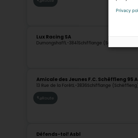
Route
Privacy po
Lux Racing SA
Dumongshaff
L-3841
Schifflange (Schëffleng)
Amicale des Jeunes F.C. Schëffleng 95 A
13 Rue de la Forêt
L-3836
Schifflange (Schëffleng
Route
Défends-toi! Asbl