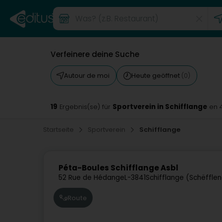
Verfeinere deine Suche
Autour de moi
Heute geöffnet
(0)
19
Sportverein in Schifflange
Ergebnis(se) für
en 
Startseite
Sportverein
Schifflange
Péta-Boules Schifflange Asbl
52 Rue de Hédange
L-3841
Schifflange (Schëffle
Route