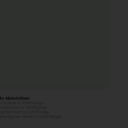
r Aktivitäten
rttrainer in Schifflange
rradverein in Schifflange
pfsportart in Schifflange
getragener verein in Schifflange