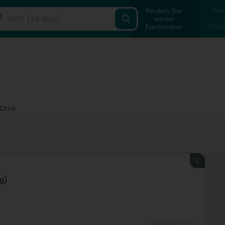
Finden Sie
Fin
einen
Fachmann
Priv
42ms
1
ng)