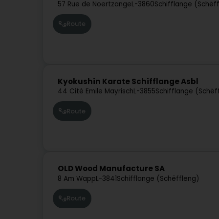
57 Rue de Noertzange
L-3860
Schifflange (Schëf
Route
Kyokushin Karate Schifflange Asbl
44 Cité Emile Mayrisch
L-3855
Schifflange (Schëf
Route
OLD Wood Manufacture SA
8 Am Wapp
L-3841
Schifflange (Schëffleng)
Route