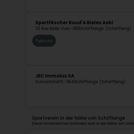
Sportfëscher Roud'A Bieles Asbl
33 Rue Belle Vue
L-3815
Schifflange (Schëffleng)
Route
JEC Immolux SA
Dumontshaff
L-3841
Schifflange (Schëffleng)
Sportverein in der Nähe von Schifflange
Diese Unternehmen befinden sich in der Nähe von Schi