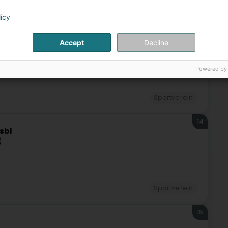
licy
Sportverein
Accept
Decline
13
Powered by
Sportverein
14
sbl
)
Sportverein
15