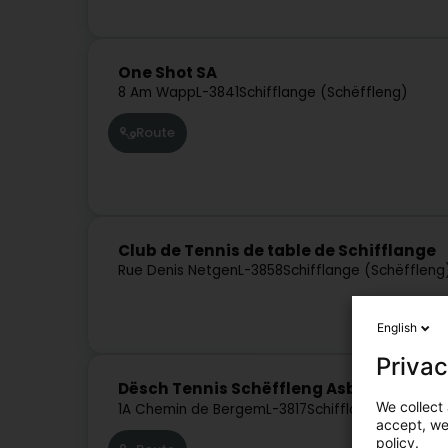
One Shot SA
8 Am Wapp
L-3841
Schifflange (Schëffleng)
Route
Club de Tennis de table de Schifflange
Rue Denis Netgen
L-3858
Schifflange (Schëffleng
English
Privac
Dësch Tennis Schëffleng Asbl
We collect 
1A Chemin de Bergem
L-3817
Schifflange (Schëffl
accept, we'
policy.