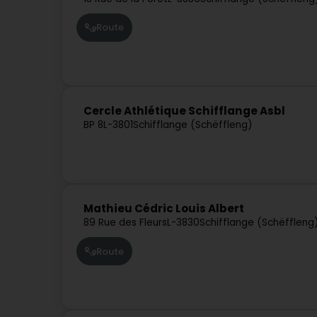
Route
Cercle Athlétique Schifflange Asbl
BP 8
L-3801
Schifflange (Schëffleng)
Mathieu Cédric Louis Albert
89 Rue des Fleurs
L-3830
Schifflange (Schëffleng
Route