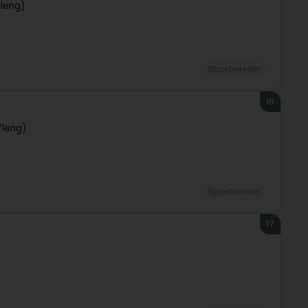
fleng)
Sportverein
16
fleng)
Sportverein
17