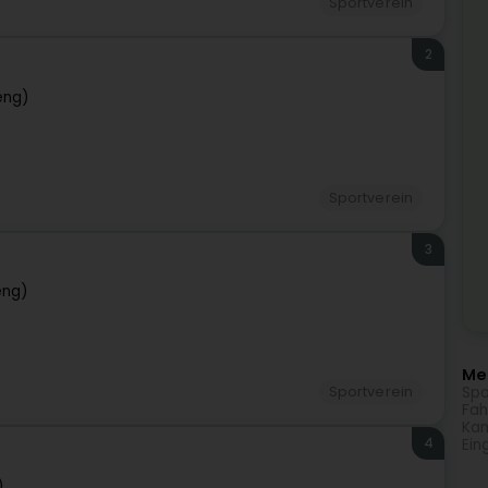
Sportverein
2
eng)
Sportverein
3
eng)
Meh
Spo
Sportverein
Fah
Kam
4
Ein
)