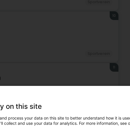
Sportverein
10
Sportverein
11
)
Sportverein
y on this site
12
and process your data on this site to better understand how it is used
eng)
ll collect and use your data for analytics. For more information, see 