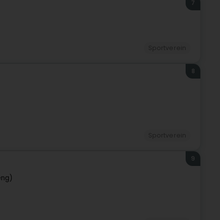
7
Sportverein
8
Sportverein
9
eng)