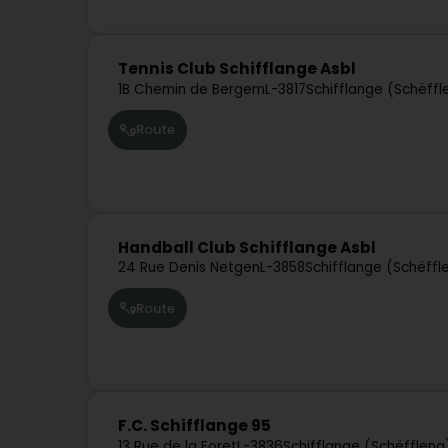
Tennis Club Schifflange Asbl
1B Chemin de Bergem
L-3817
Schifflange (Schëffl
Route
Handball Club Schifflange Asbl
24 Rue Denis Netgen
L-3858
Schifflange (Schëffl
Route
F.C. Schifflange 95
13 Rue de la Foret
L-3836
Schifflange (Schëffleng