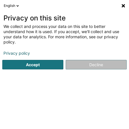
English
DE
Privacy on this site
We collect and process your data on this site to better
Verfeinere deine Suche
understand how it is used. If you accept, we'll collect and use
your data for analytics. For more information, see our privacy
Autour de moi
Heute geöffnet
(0)
policy.
1
Schornsteinfegerarbeiten in Rodange
Ergebnis(se) für
en
Privacy policy
42ms
Accept
Decline
Startseite
Kamine
Schornsteinfegerarbeiten
Rodange
1
CP Toitures SARLS
57 Rue de la Fontaine
L-4815
Rodange (Rodange)
Kamine