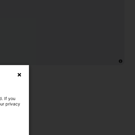
. If you
our privacy