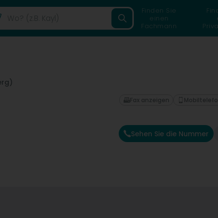
Finden Sie
Fin
einen
Fachmann
Priv
erg)
Fax anzeigen
Mobiltelef
Sehen Sie die Nummer