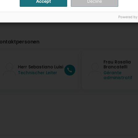
Accept
Decline
Powered by
ontaktpersonen
Frau Rosalia
Herr Sebastiano Luisi
Brancatelli
Technischer Leiter
Gérante
administratif