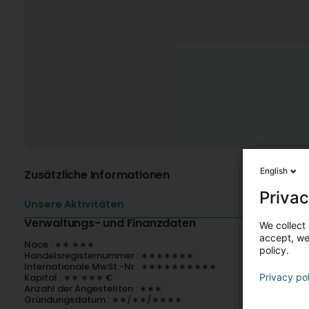
English
Zusätzliche Informationen
Privac
Unsere Aktivitäten
Verwaltungs- und Finanzdaten
We collect 
accept, we'
Nace : ∗∗.∗∗∗
policy.
Handelsregisternummer : ∗∗∗∗∗∗∗
Internationale MwSt.-Nr : ∗∗∗∗∗∗∗∗∗∗
Kapital : ∗∗ ∗∗∗ €
Privacy po
Anzahl der Angestellten : ∗∗∗
Gründungsdatum : ∗∗/∗∗/∗∗∗∗