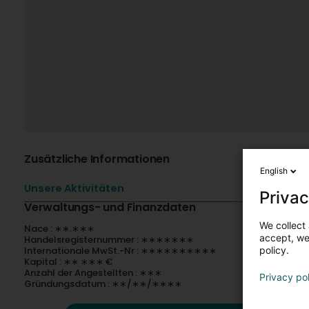
Zusätzliche Informationen
English
Unsere Aktivitäten
Privac
Verwaltungs- und Finanzdaten
We collect 
Nace : ∗∗.∗∗∗
accept, we'
Handelsregisternummer : ∗∗∗∗∗∗∗
Internationale MwSt.-Nr : ∗∗∗∗∗∗∗∗∗∗
policy.
Kapital : ∗∗ ∗∗∗ €
Anzahl der Angestellten : ∗∗∗
Privacy po
Gründungsdatum : ∗∗/∗∗/∗∗∗∗