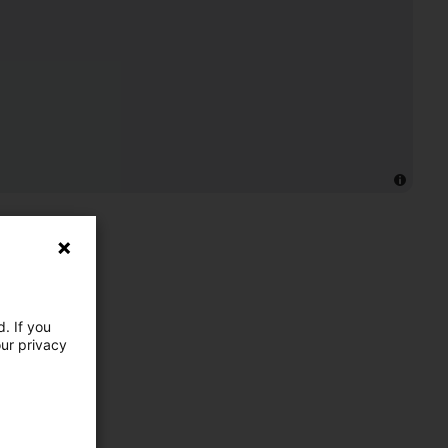
. If you
our privacy