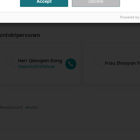
Accept
Decline
Powered by
ontaktpersonen
Herr Qianqian Dong
Frau Zhouyan Y
Geschäftsführer
Restaurant
Sushi