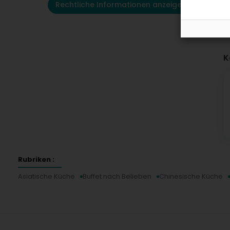
Rechtliche Informationen anzeigen
K
Rubriken :
Asiatische Küche
Buffet nach Belieben
Chinesische Küche