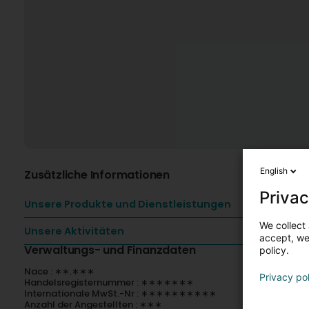
English
Zusätzliche Informationen
Privac
Unsere Produkte und Dienstleistungen
We collect 
Unsere Aktivitäten
accept, we'
Verwaltungs- und Finanzdaten
policy.
Nace : ∗∗.∗∗∗
Privacy po
Handelsregisternummer : ∗∗∗∗∗∗∗
Internationale MwSt.-Nr : ∗∗∗∗∗∗∗∗∗∗
Anzahl der Angestellten : ∗∗∗