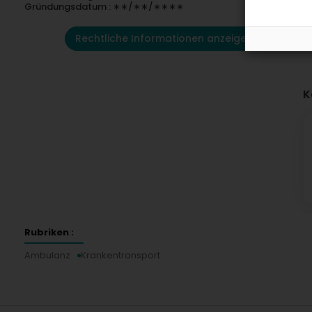
Gründungsdatum : ∗∗/∗∗/∗∗∗∗
Rechtliche Informationen anzeigen
K
Rubriken :
Ambulanz
Krankentransport