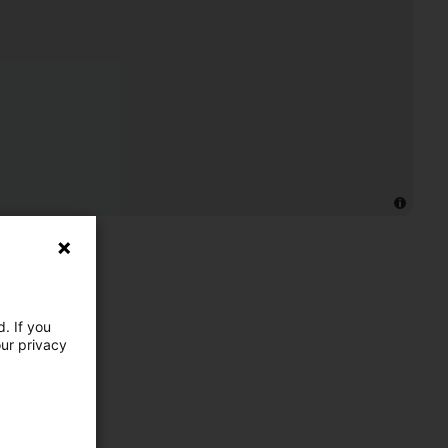
. If you
our privacy