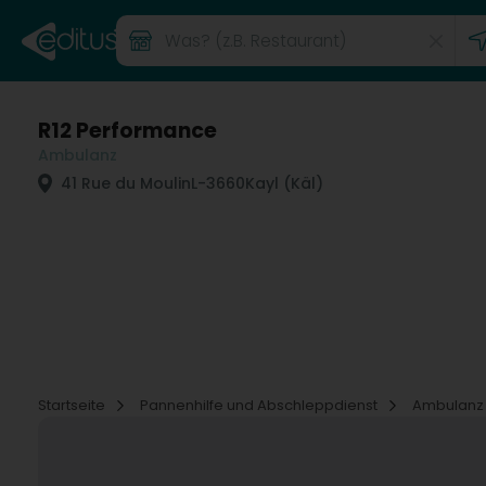
R12 Performance
Ambulanz
41 Rue du Moulin
L-3660
Kayl (Käl)
Startseite
Pannenhilfe und Abschleppdienst
Ambulan