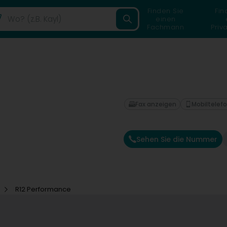
Finden Sie
Fin
einen
Fachmann
Priv
Fax anzeigen
Mobiltelef
Sehen Sie die Nummer
z
R12 Performance