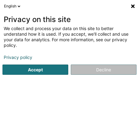
English
DE
Privacy on this site
We collect and process your data on this site to better
Popova Todorka (Dr)
understand how it is used. If you accept, we'll collect and use
your data for analytics. For more information, see our privacy
Fachärzte für: Haut- und Geschlechtskrankheiten
policy.
76 Rue d'Eich
L-1460
Luxembourg (Lëtzebuerg)
Privacy policy
Accept
Decline
Sehen Sie die Nummer
Anreise
Startseite
Fachärzte für: Haut- und Geschlechtskrankheiten