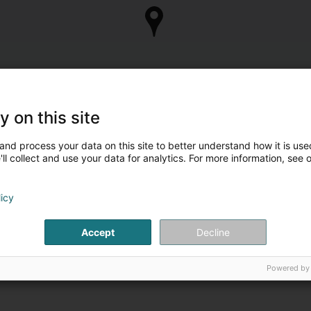
y on this site
and process your data on this site to better understand how it is used
ll collect and use your data for analytics. For more information, see 
licy
Accept
Decline
Powered by