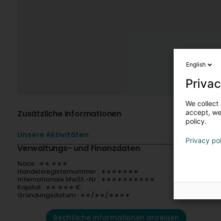
English
Privac
We collect 
Zusätzliche Informationen
accept, we'
policy.
Unsere Aktivitäten
Privacy po
Verwaltungs- und Finanzdaten
Nace : ∗∗.∗∗∗
Handelsregisternummer : ∗∗∗∗∗∗∗
Internationale MwSt.-Nr : ∗∗∗∗∗∗∗∗∗∗
Kapital : ∗∗ ∗∗∗ €
Gründungsdatum : ∗∗/∗∗/∗∗∗∗
Rechtliche Informationen anzeigen