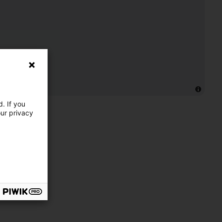
. If you
our privacy