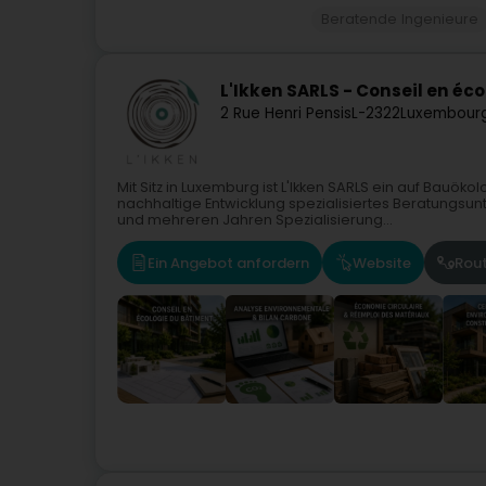
Beratende Ingenieure
L'Ikken SARLS - Conseil en éc
2 Rue Henri Pensis
L-2322
Luxembourg
Mit Sitz in Luxemburg ist L'Ikken SARLS ein auf Bauö
nachhaltige Entwicklung spezialisiertes Beratungsun
und mehreren Jahren Spezialisierung...
Ein Angebot anfordern
Website
Rou