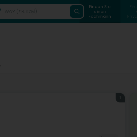
Finden Sie
Fin
einen
Fachmann
Priv
s
1