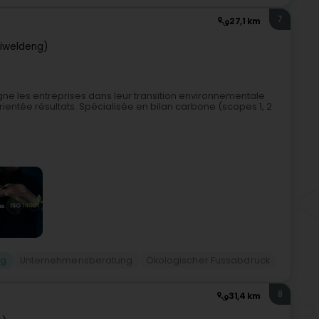
7
27,1 km
eiweldeng)
 les entreprises dans leur transition environnementale
entée résultats. Spécialisée en bilan carbone (scopes 1, 2
ng
Unternehmensberatung
Ökologischer Fussabdruck
8
31,4 km