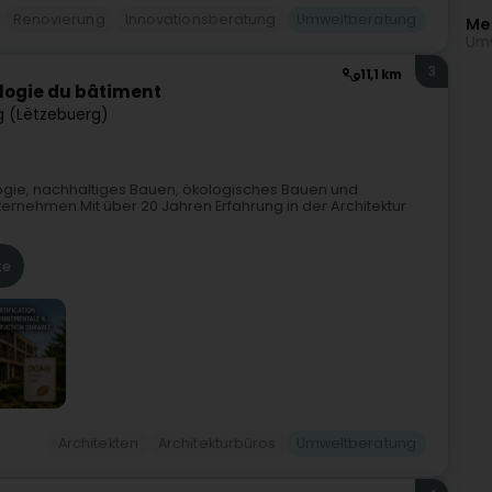
Renovierung
Innovationsberatung
Umweltberatung
Me
Umw
3
11,1 km
ologie du bâtiment
 (Lëtzebuerg)
kologie, nachhaltiges Bauen, ökologisches Bauen und
ternehmen.Mit über 20 Jahren Erfahrung in der Architektur
te
Architekten
Architekturbüros
Umweltberatung