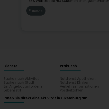
58A Wäistrooss
L-5440
Remerschen (Remersche
Route
Dienste
Praktisch
Suche nach Aktivität
Notdienst Apotheken
Suche nach Stadt
Notdienst Kliniken
Ein Angebot anfordern
Verkehrsinformationen
Lebensstill
Postleitzahlen
Rufen Sie direkt eine Aktivität in Luxemburg auf