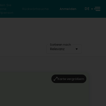
den Sie
DE
eine
Rückwärtssuche
Anmelden
atperson
Sortieren nach
Relevanz
Karte vergrößern