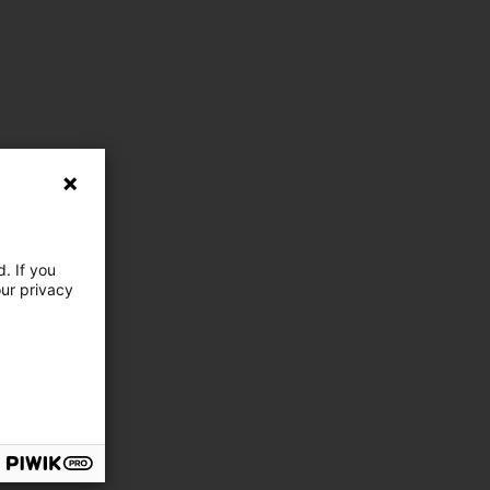
. If you
our privacy