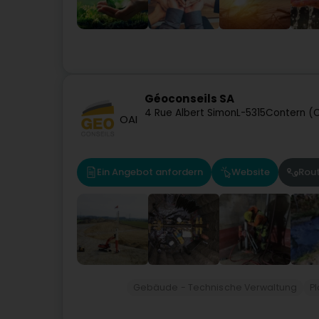
Géoconseils SA
4 Rue Albert Simon
L-5315
Contern (
OAI
Ein Angebot anfordern
Website
Rou
Gebäude - Technische Verwaltung
P