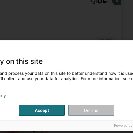
4
14,3 km
Umwelt
5
17 km
y on this site
Conter)
and process your data on this site to better understand how it is used
ll collect and use your data for analytics. For more information, see 
terAlia est un bureau d'études spécialisé dans la
njeux liés aux ressources en eau, à l’agriculture, à la
licy
Accept
Decline
Powered by
+2