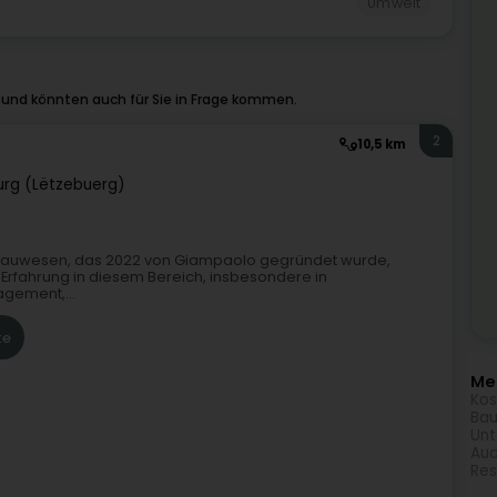
Umwelt
und könnten auch für Sie in Frage kommen.
2
10,5 km
rg (Lëtzebuerg)
r Bauwesen, das 2022 von Giampaolo gegründet wurde,
Erfahrung in diesem Bereich, insbesondere in
gement,...
te
Meh
Kos
Bau
Unt
Aud
Res