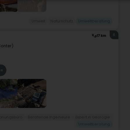
Umwelt
Naturschutz
Umweltberatung
6
17 km
Conter)
te
lanungsbüro
Beratende Ingenieure
Expert in Geologie
Umweltberatung