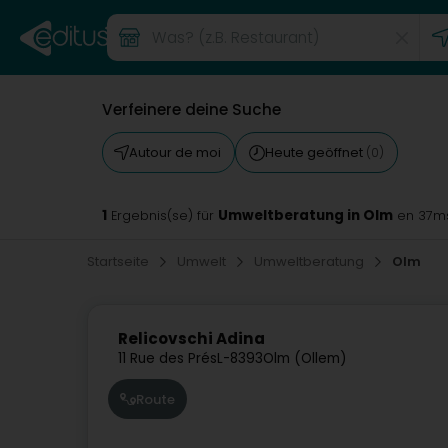
Verfeinere deine Suche
Autour de moi
Heute geöffnet
(0)
1
Umweltberatung in Olm
Ergebnis(se) für
en 37m
Startseite
Umwelt
Umweltberatung
Olm
Relicovschi Adina
11 Rue des Prés
L-8393
Olm (Ollem)
Route