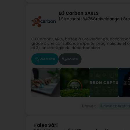
B3 Carbon SARLS
1 Strachen
L-5426
Greiveldange (Gr
B3 Carbon SARLS, basée à Greiveldange, accompagne
grâce à une consultance experte, pragmatique et ori
et 3), en stratégie de décarbonation...
Website
Route
Umwelt
Umweltberatu
Faleo Sàrl