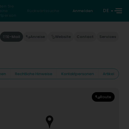
den Sie
DE
eine
Rückwärtssuche
Anmelden
atperson
E-Mail
Anreise
Website
Contact
Services
nen
Rechtliche Hinweise
Kontaktpersonen
Artikel
Route