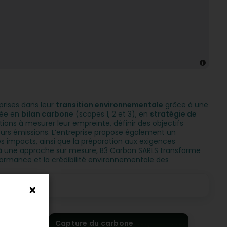
rises dans leur
transition environnementale
grâce à une
sée en
bilan carbone
(scopes 1, 2 et 3), en
stratégie de
tions à mesurer leur empreinte, définir des objectifs
eurs émissions. L’entreprise propose également un
des impacts, ainsi que la préparation aux exigences
e à une approche sur mesure, B3 Carbon SARLS transforme
formance et la crédibilité environnementale des
Capture du carbone