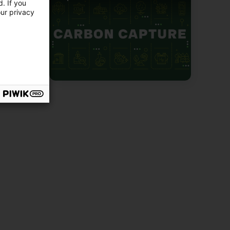
. If you
our privacy