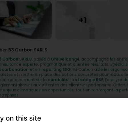
ber B3 Carbon SARLS
3 Carbon SARLS
, basée à
Greiveldange
, accompagne les entrep
onsultance experte, pragmatique et orientée résultats. Spéciali
écarbonation
et en
reporting ESG
, B3 Carbon aide les organisa
éalistes et mettre en place des actions concrètes pour réduire l
ccompagnement sur la
durabilité
, la
stratégie RSE
, l’analyse 
églementaires et aux attentes des clients et partenaires. Grâc
es enjeux climatiques en opportunités, tout en renforçant la per
ntreprises.
nsere Artikel
y on this site
Analyse de l'empreinte carbone
Réduire les émissions