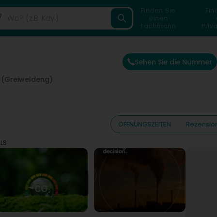
Finden Sie
Fin
einen
Fachmann
Priv
Sehen Sie die Nummer
 (Greiweldeng)
ÖFFNUNGSZEITEN
Rezensio
LS