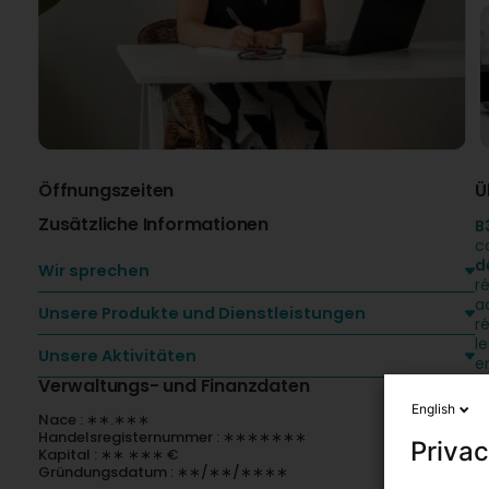
Öffnungszeiten
Ü
Zusätzliche Informationen
B
c
d
Wir sprechen
r
a
Unsere Produkte und Dienstleistungen
r
l
Unsere Aktivitäten
e
Verwaltungs- und Finanzdaten
English
Nace : ∗∗.∗∗∗
U
Handelsregisternummer : ∗∗∗∗∗∗∗
Privac
Kapital : ∗∗ ∗∗∗ €
Gründungsdatum : ∗∗/∗∗/∗∗∗∗