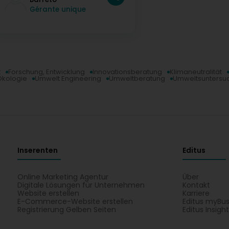
Gérante unique
t
Forschung, Entwicklung
Innovationsberatung
Klimaneutralität
Ökologie
Umwelt Engineering
Umweltberatung
Umweltsuntersu
Inserenten
Editus
Online Marketing Agentur
Über
Digitale Lösungen für Unternehmen
Kontakt
Website erstellen
Karriere
E-Commerce-Website erstellen
Editus myBus
Registrierung Gelben Seiten
Editus Insigh