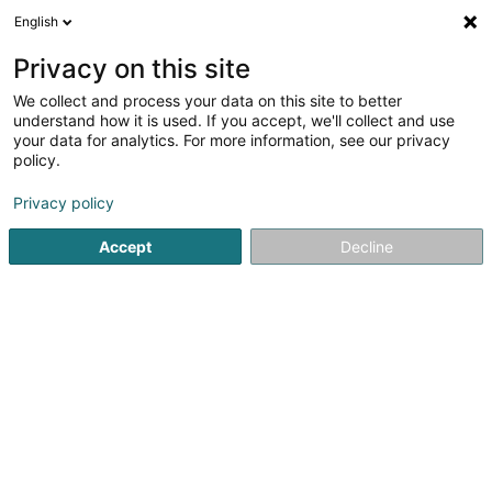
English
DE
Privacy on this site
We collect and process your data on this site to better
Verfeinere deine Suche
understand how it is used. If you accept, we'll collect and use
your data for analytics. For more information, see our privacy
Autour de moi
Heute geöffnet
(0)
policy.
2
Interkommunales Verband in Olm
Ergebnis(se) für
en
Privacy policy
34ms
Accept
Decline
Startseite
Öffentliche Verwaltung
Interkommunales Verban
1
SICONA Sud-Ouest
12 Rue de Capellen
L-8393
Olm (Ollem)
Der Interkommunale Syndikat für Naturschutz vereint mehr
als 40 Gemeinden in der Zentral- und Südwestregion des
Landes. Jede Gemeinde wird durch eine Delegierte oder
einen Delegierten vertreten.Mehr als 80 Mitarbeitende