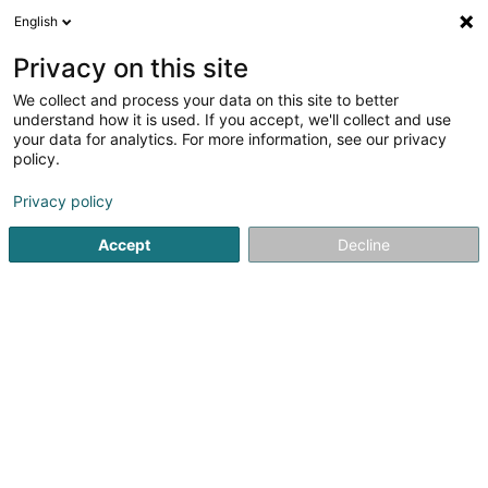
English
DE
Privacy on this site
We collect and process your data on this site to better
Naturheilpraxis Anita Gibson
understand how it is used. If you accept, we'll collect and use
your data for analytics. For more information, see our privacy
Heilpraktiker
policy.
206 Römerstr.
D-54329
Konz (Konz)
Privacy policy
Fax anzeigen
Mobiltelefon anzeigen
Accept
Decline
Sehen Sie die Nummer
Anreise
Startseite
Nicht gesetzlich geregelte Pflege
Heilpraktiker