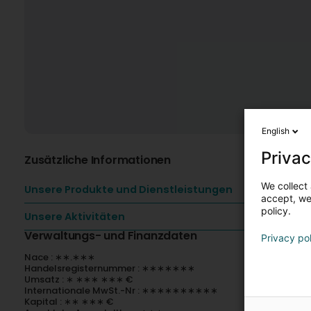
English
Privac
Zusätzliche Informationen
We collect 
Unsere Produkte und Dienstleistungen
accept, we'
policy.
Unsere Aktivitäten
Verwaltungs- und Finanzdaten
Privacy po
Nace : ∗∗.∗∗∗
Handelsregisternummer : ∗∗∗∗∗∗∗
Umsatz : ∗ ∗∗∗ ∗∗∗ €
Internationale MwSt.-Nr : ∗∗∗∗∗∗∗∗∗∗
Kapital : ∗∗ ∗∗∗ €