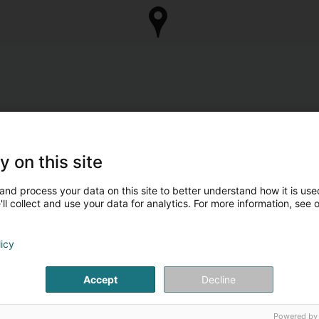
y on this site
and process your data on this site to better understand how it is used
ll collect and use your data for analytics. For more information, see 
licy
Accept
Decline
Powered by