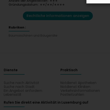
Anzahl der Angestellten : ∗∗∗
Gründungsdatum : ∗∗/∗∗/∗∗∗∗
Rechtliche Informationen anzeigen
Rubriken :
Baumaschinen und Baugeräte
Dienste
Praktisch
Suche nach Aktivität
Notdienst Apotheken
Suche nach Stadt
Notdienst Kliniken
Ein Angebot anfordern
Verkehrsinformationen
Lebensstill
Postleitzahlen
Rufen Sie direkt eine Aktivität in Luxemburg auf