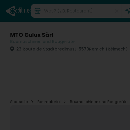
MTO Gulux Sàrl
Baumaschinen und Baugeräte
23 Route de Stadtbredimus
L-5570
Remich (Réimech)
Startseite
Baumaterial
Baumaschinen und Baugeräte