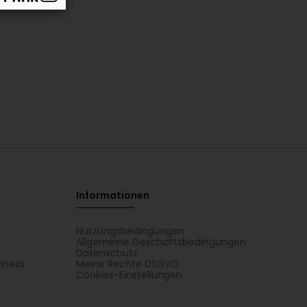
Informationen
Nutzungsbedingungen
Allgemeine Geschäftsbedingungen
Datenschutz
iness
Meine Rechte DSGVO
t
Cookies-Einstellungen