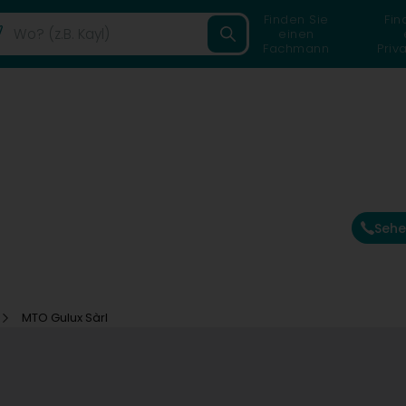
Finden Sie
Fin
einen
Fachmann
Priv
Sehe
MTO Gulux Sàrl