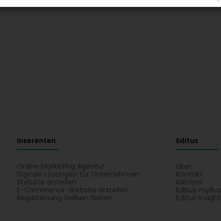
Inserenten
Editus
Online Marketing Agentur
Über
Digitale Lösungen für Unternehmen
Kontakt
Website erstellen
Karriere
E-Commerce-Website erstellen
Editus myBus
Registrierung Gelben Seiten
Editus Insigh