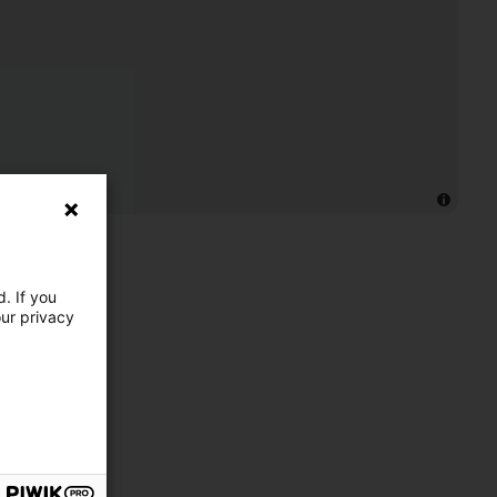
. If you
our privacy