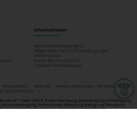
Informationen
Nutzungsbedingungen
Allgemeine Geschäftsbedingungen
Datenschutz
iness
Meine Rechte DSGVO
t
Cookies-Einstellungen
Gewerblich
Handel
Hotel, Restaurant, Wirtshaus
rt und Wellness
iten von MT Clean SARLS: Boden Reinigung, Büroreinigung, Erstreinigung
alousienreinigung, Professionelle Reinigung, Reinigung, Reinigung
l, Reinigung von Treppenhäuser und gemeinsame Räume,
m Plan in Esch-sur-Alzette.
ge
L-3670 Kayl