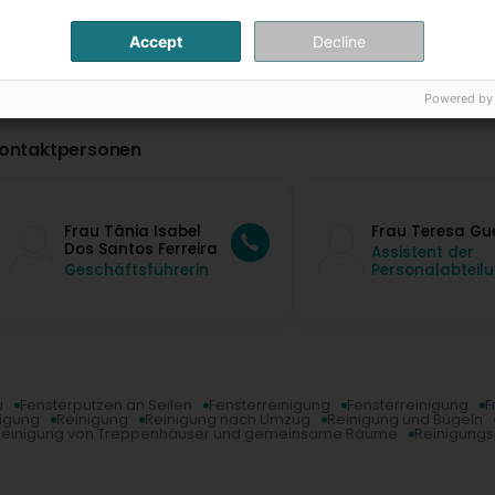
Accept
Decline
Powered by
ontaktpersonen
Frau Tânia Isabel
Frau Teresa Gu
Dos Santos Ferreira
Assistent der
Geschäftsführerin
Personalabteil
u
Fensterputzen an Seilen
Fensterreinigung
Fensterreinigung
F
nigung
Reinigung
Reinigung nach Umzug
Reinigung und Bügeln
Reinigung von Treppenhäuser und gemeinsame Räume
Reinigungs