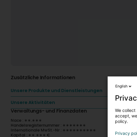
Zusätzliche Informationen
English
Unsere Produkte und Dienstleistungen
Privac
Unsere Aktivitäten
Verwaltungs- und Finanzdaten
We collect 
accept, we'
Nace : ∗∗.∗∗∗
policy.
Handelsregisternummer : ∗∗∗∗∗∗∗
Internationale MwSt.-Nr : ∗∗∗∗∗∗∗∗∗∗
Privacy po
Kapital : ∗∗ ∗∗∗ €