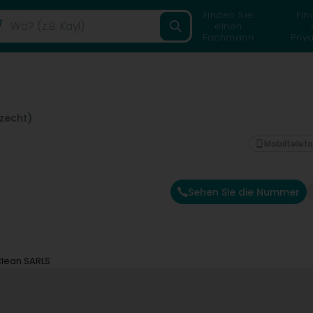
Finden Sie
Fin
einen
Fachmann
Priv
lzecht)
Mobiltelef
Sehen Sie die Nummer
lean SARLS