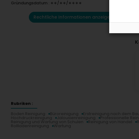
Gründungsdatum : ∗∗/∗∗/∗∗∗∗
Rechtliche Informationen anzeigen
K
Rubriken :
Boden Reinigung
Büroreinigung
Erstreinigung nach dem Ba
Hochdruckreinigung
Jalousienreinigung
Professionelle Rei
Reinigung und Wartung von Schulen
Reinigung von Handel
Rollladenreinigung
Wartung