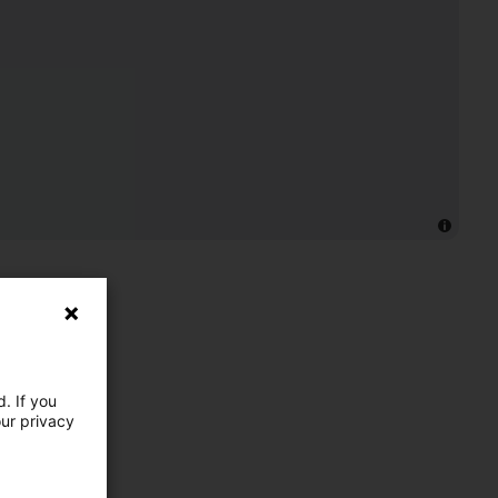
. If you
our privacy