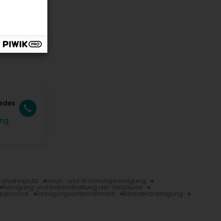
edes
ung
rühjahrsputz
Haus- und Wohnungsreinigung
Reinigung und Instandhaltung der Gebäude
personal
Reinigungsunternehmen
Residenzreinigung