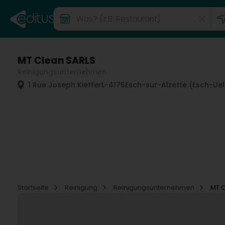
MT Clean SARLS
Reinigungsunternehmen
1 Rue Joseph Kieffer
L-4176
Esch-sur-Alzette (Esch-Ue
Startseite
Reinigung
Reinigungsunternehmen
MT C