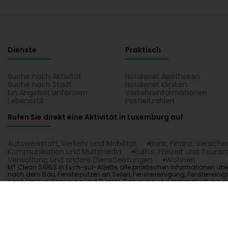
Dienste
Praktisch
Suche nach Aktivität
Notdienst Apotheken
Suche nach Stadt
Notdienst Kliniken
Ein Angebot anfordern
Verkehrsinformationen
Lebensstill
Postleitzahlen
Rufen Sie direkt eine Aktivität in Luxemburg auf
Autowerkstatt, Verkehr und Mobilität
Bank, Finanz, Versich
Kommunikation und Multimedia
Kultur, Freizeit und Touris
Verwaltung und andere Dienstleistungen
Wohnen
MT Clean SARLS in Esch-sur-Alzette, alle praktischen Informationen üb
nach dem Bau, Fensterputzen an Seilen, Fensterreinigung, Fensterrein
nach Umzug, Reinigung und Bügeln, Reinigung und Instandhaltung d
Reinigungspersonal, Reinigungsunternehmen, Residenzreinigung, Rollla
1.0.2606.0809
C