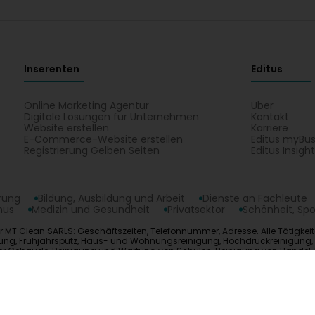
Inserenten
Editus
Online Marketing Agentur
Über
Digitale Lösungen für Unternehmen
Kontakt
Website erstellen
Karriere
E-Commerce-Website erstellen
Editus myBus
Registrierung Gelben Seiten
Editus Insigh
erung
Bildung, Ausbildung und Arbeit
Dienste an Fachleute
mus
Medizin und Gesundheit
Privatsektor
Schönheit, Spo
er MT Clean SARLS: Geschäftszeiten, Telefonnummer, Adresse. Alle Tätigke
igung, Frühjahrsputz, Haus- und Wohnungsreinigung, Hochdruckreinigung, J
er Gebäude, Reinigung und Wartung von Schulen, Reinigung von Hande
denreinigung, Wartung. Finden Sie Ihren Kontakt MT Clean SARLS auf eine
opyright © 2026
Editus Luxembourg S.A.
208, rue de Noertzan