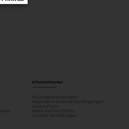
Informationen
Nutzungsbedingungen
Allgemeine Geschäftsbedingungen
Datenschutz
iness
Meine Rechte DSGVO
t
Cookies-Einstellungen