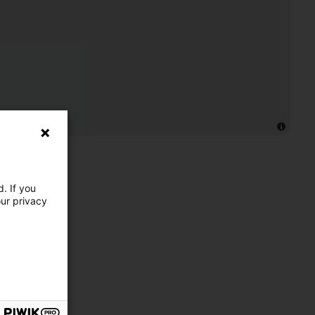
. If you
our privacy