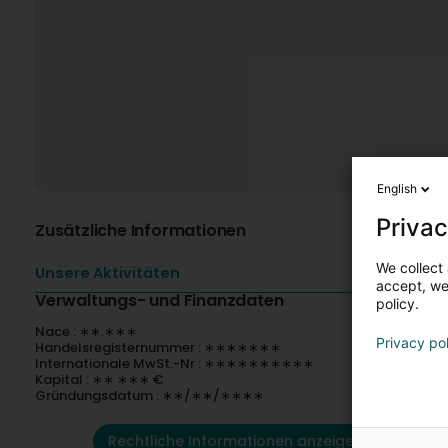
English
Privac
Zusätzliche Informationen
We collect 
Unsere Aktivitäten
accept, we'
Verwaltungs- und Finanzdaten
policy.
Nace : ∗∗.∗∗∗
Privacy po
Handelsregisternummer : ∗∗∗∗∗∗∗
Internationale MwSt.-Nr : ∗∗∗∗∗∗∗∗∗∗
Kapital : ∗∗ ∗∗∗ €
Gründungsdatum : ∗∗/∗∗/∗∗∗∗
Rechtliche Informationen anzeigen