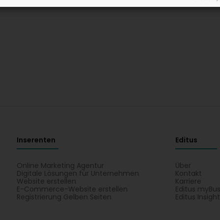
Inserenten
Editus
Online Marketing Agentur
Über
Digitale Lösungen für Unternehmen
Kontakt
Website erstellen
Karriere
E-Commerce-Website erstellen
Editus myBus
Registrierung Gelben Seiten
Editus Insigh