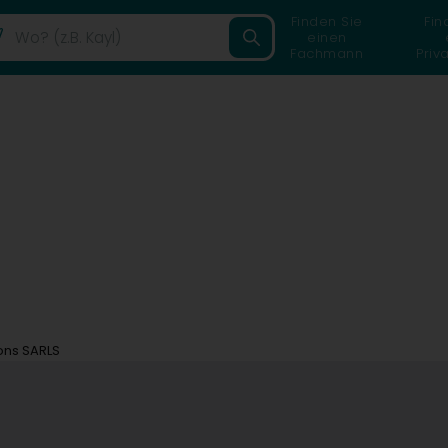
Finden Sie
Fin
einen
Fachmann
Priv
ons SARLS