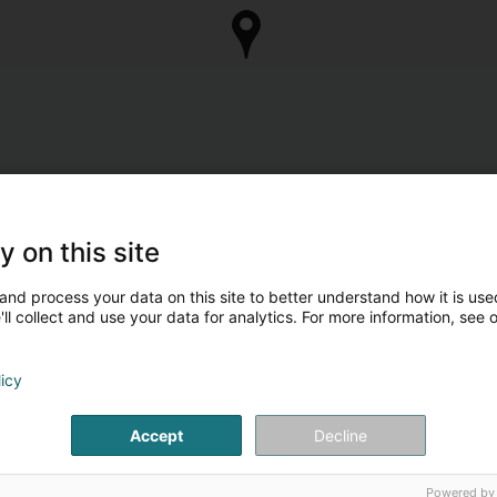
y on this site
and process your data on this site to better understand how it is used
ll collect and use your data for analytics. For more information, see 
licy
Accept
Decline
Powered by