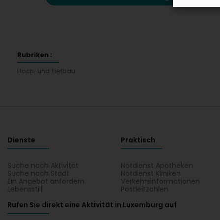
Rubriken :
Hoch-und Tiefbau
Dienste
Praktisch
Suche nach Aktivität
Notdienst Apotheken
Suche nach Stadt
Notdienst Kliniken
Ein Angebot anfordern
Verkehrsinformationen
Lebensstill
Postleitzahlen
Rufen Sie direkt eine Aktivität in Luxemburg auf