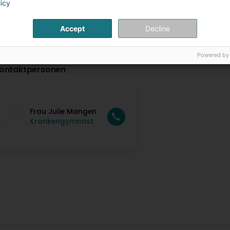
licy
Accept
Decline
Powered by
ontaktpersonen
Frau Julie Mangen
Krankengymnast