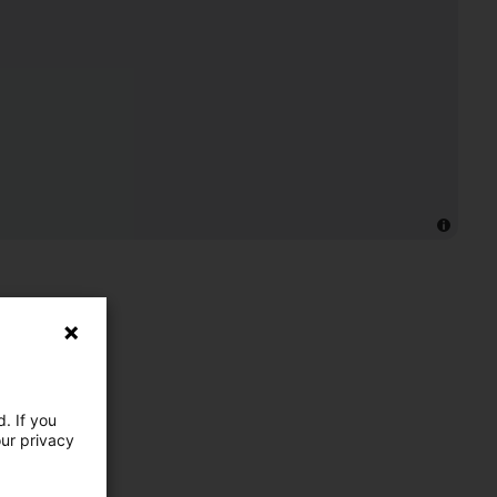
. If you
our privacy