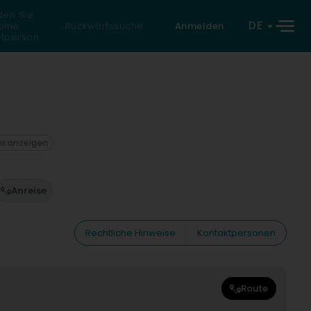
den Sie
DE
eine
Rückwärtssuche
Anmelden
atperson
ax anzeigen
Anreise
Rechtliche Hinweise
Kontaktpersonen
Route