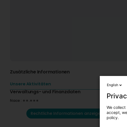
Zusätzliche Informationen
Unsere Aktivitäten
English
Verwaltungs- und Finanzdaten
Privac
Nace : ∗∗.∗∗∗
We collect 
accept, we'
Rechtliche Informationen anzeigen
policy.