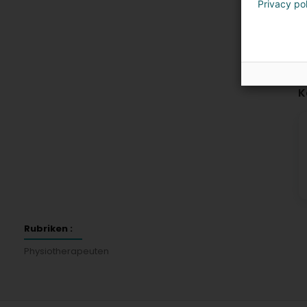
Privacy po
K
Rubriken :
Physiotherapeuten