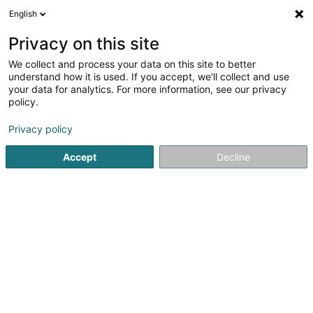
English
DE
Privacy on this site
We collect and process your data on this site to better
Man to Human Asbl
understand how it is used. If you accept, we'll collect and use
your data for analytics. For more information, see our privacy
Eingetragener verein
policy.
2c Porte de France
L-4360
Esch-sur-Alzette (Esch-Uelzecht)
Privacy policy
Accept
Decline
Sehen Sie die Nummer
Anreise
Startseite
Öffentlicher Dienst
Eingetragener verein
Ma