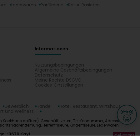
eure
Lederwaren
Parfümerie
Rasur, Rasieren
Informationen
Nutzungsbedingungen
Allgemeine Geschäftsbedingungen
Datenschutz
iness
Meine Rechte DSGVO
t
Cookies-Einstellungen
Gewerblich
Handel
Hotel, Restaurant, Wirtshaus
rt und Wellness
n Kockhans coiffure): Geschäftszeiten, Telefonnummer, Adresse. Alle
sichtshaarentfernung, Herrenfriseure, Kinderfriseure, Lederwaren,
ge
L-3670 Kayl