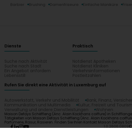
Barbier
Brushing
Damenfriseure
Einfache Maniküre
Frise
Dienste
Praktisch
Suche nach Aktivität
Notdienst Apotheken
Suche nach Stadt
Notdienst Kliniken
Ein Angebot anfordern
Verkehrsinformationen
Lebensstill
Postleitzahlen
Rufen Sie direkt eine Aktivität in Luxemburg auf
Autowerkstatt, Verkehr und Mobilität
Bank, Finanz, Versich
Kommunikation und Multimedia
Kultur, Freizeit und Touris
Verwaltung und andere Dienstleistungen
Wohnen
Maison Defays Schëffleng (Anc. Alain Kockhans coiffure) in Schifflange
Tätigkeiten von Maison Defays Schëffleng (Anc. Alain Kockhans coiffure):
Parfümerie, Rasur, Rasieren. Finden Sie Ihren Kontakt Maison Defays Sch
1.0.2606.0809
C