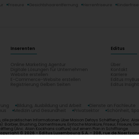
ur
Friseure
Gesichtshaarentfernung
Herrenfriseure
Kinderfris
Inserenten
Editus
Online Marketing Agentur
Über
Digitale Lösungen für Unternehmen
Kontakt
Website erstellen
Karriere
E-Commerce-Website erstellen
Editus myBus
Registrierung Gelben Seiten
Editus Insigh
erung
Bildung, Ausbildung und Arbeit
Dienste an Fachleute
mus
Medizin und Gesundheit
Privatsektor
Schönheit, Spo
, alle praktischen Informationen über Maison Defays Schëffleng (Anc. Alai
 Barbier, Brushing, Damenfriseure, Einfache Maniküre, Friseur, Friseure, Ge
ëffleng (Anc. Alain Kockhans coiffure) auf einem Plan in Schifflange.
opyright © 2026
Editus Luxembourg S.A.
208, rue de Noertzan