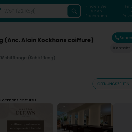
Finden Sie
Fin
einen
Fachmann
Priv
Sehen
 (Anc. Alain Kockhans coiffure)
Kontakt
0
Schifflange (Schëffleng)
ÖFFNUNGSZEITEN
 Kockhans coiffure)