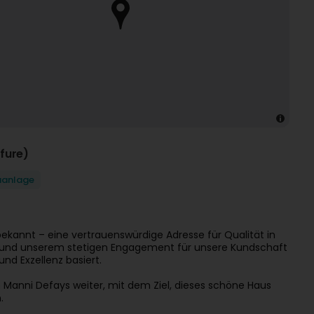
fure)
aanlage
kannt – eine vertrauenswürdige Adresse für Qualität in
 und unserem stetigen Engagement für unsere Kundschaft
nd Exzellenz basiert.
n Manni Defays weiter, mit dem Ziel, dieses schöne Haus
.