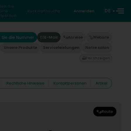
den Sie
DE
eine
Rückwärtssuche
Anmelden
atperson
 Sie die Nummer
E-Mail
Anreise
Website
Unsere Produkte
Serviceleistungen
Notre salon
Fax anzeigen
Rechtliche Hinweise
Kontaktpersonen
Artikel
Route