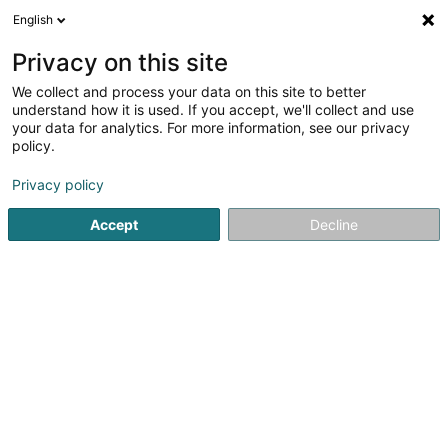
English
Privacy on this site
We collect and process your data on this site to better
Verfeinere deine Suche
understand how it is used. If you accept, we'll collect and use
your data for analytics. For more information, see our privacy
Autour de moi
Bestbewertet
Parkplatz
An
(1)
(1)
policy.
3
Ergebnis(se) für
Privacy policy
Installation von unterirdischer Kanalisationsleitung in
Luxemburg-Stadt
Accept
Decline
en 45ms
Startseite
Wasserleitung
Installation von unterirdischer Kan
Canalyse SA
2 Rue de l'Industrie
L-4823
Rodange (Rodange)