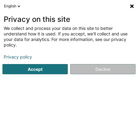
English
Privacy on this site
We collect and process your data on this site to better
Verfeinere deine Suche
understand how it is used. If you accept, we'll collect and use
your data for analytics. For more information, see our privacy
Autour de moi
Bestbewertet
Parkplatz
(14)
(13)
policy.
29
Firmengründung in Luxemburg-Stadt
Ergebnis(se) für
Privacy policy
en 50ms
Accept
Decline
Startseite
Treuhänder
Firmengründung
Luxembourg
Welter Sàrl
15 Zone d'Activités Economiques Kehlen
L-8287
Kehlen (Kielen)