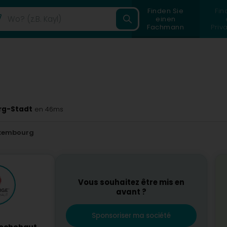
Finden Sie
Fin
einen
Fachmann
Priv
rg-Stadt
en 46ms
xembourg
Vous souhaitez être mis en
avant ?
Sponsoriser ma société