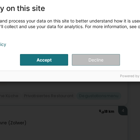
(Déifferdang)
y on this site
and process your data on this site to better understand how it is used
Musikbar und ein Veranstaltungsort, an dem Gastronomie und
ll collect and use your data for analytics. For more information, see 
ern eines ehemaligen Theaters gelegen, bewahrt das Haus
licy
Accept
Decline
Powered by
he Küche
Privatisiertes Restaurant
Degustationsmenu
4
18 km
vre (Zolwer)