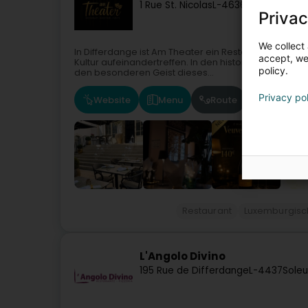
1 Rue St. Nicolas
L-4636
Differdange 
Privac
We collect 
In Differdange ist Am Theater ein Restaurant, eine 
accept, we'
Kultur aufeinandertreffen. In den historischen Mau
policy.
den besonderen Geist dieses...
Privacy po
Website
Menu
Route
Restaurant
Luxemburgisc
L'Angolo Divino
195 Rue de Differdange
L-4437
Soleu