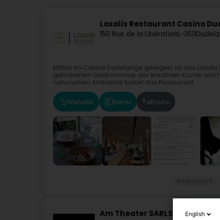
Loxalis Restaurant Casino D
150 Rue de la Libération
L-3511
Dudela
Mitten im Casino Dudelange gelegen, ist das Loxalis
gehobenen Gastronomie, der kreativen Küche und ho
naturnahen Ambiente bietet das Restaurant...
Website
Menu
Route
Restaurant
Am Theater SARLS
English