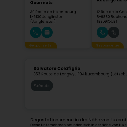
Auberge de 
Gourmets
30 Route de Luxembourg
12 Rue de la Ce
L-6130
Junglinster
B-6830
Rochehau
(Jonglënster)
(BELGIQUE)
Gesponserter
Gesponserter
Salvatore Colafiglio
353 Route de Longwy
L-1941
Luxembourg (Lëtzeb
Route
Degustationsmenu in der Nähe von Luxem
Diese Unternehmen befinden sich in der Nähe von Lux