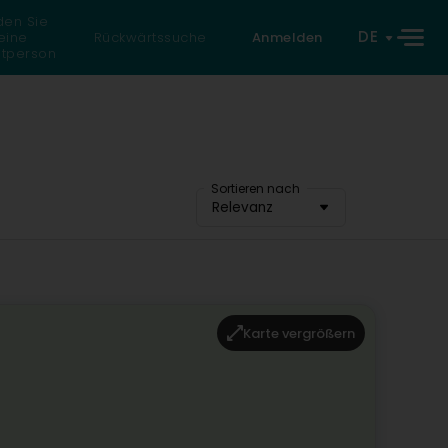
den Sie
DE
eine
Rückwärtssuche
Anmelden
atperson
Sortieren nach
Relevanz
Karte vergrößern