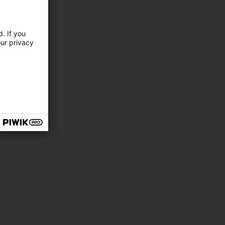
. If you
our privacy