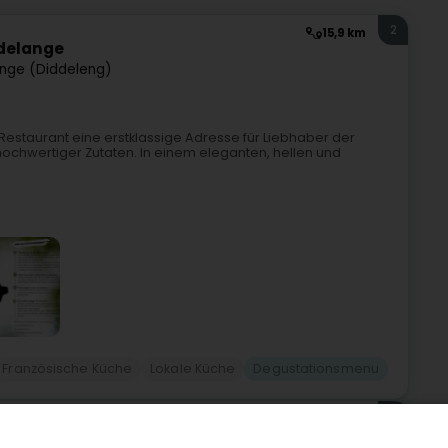
2
15,9 km
udelange
nge (Diddeleng)
 Restaurant eine erstklassige Adresse für Liebhaber der
chwertiger Zutaten. In einem eleganten, hellen und
Französische Küche
Lokale Küche
Degustationsmenu
3
20,1 km