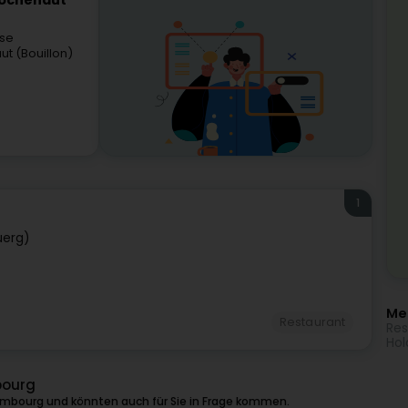
Rochehaut
nse
t (Bouillon)
1
uerg)
Meh
Restaurant
Res
Hol
bourg
embourg und könnten auch für Sie in Frage kommen.