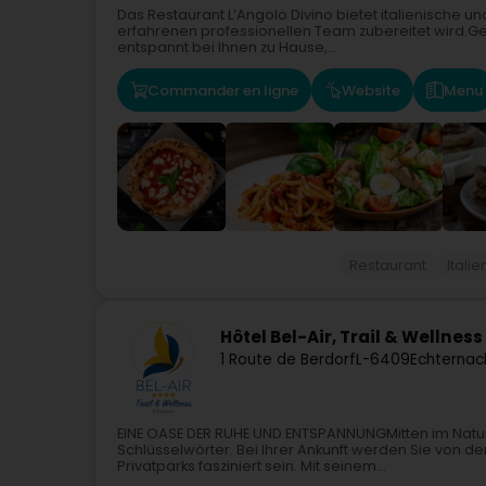
Das Restaurant L’Angolo Divino bietet italienische u
erfahrenen professionellen Team zubereitet wird.G
entspannt bei Ihnen zu Hause,...
Commander en ligne
Website
Menu
Restaurant
Itali
Hôtel Bel-Air, Trail & Wellness
1 Route de Berdorf
L-6409
Echternac
EINE OASE DER RUHE UND ENTSPANNUNGMitten im Natur
Schlüsselwörter. Bei Ihrer Ankunft werden Sie von 
Privatparks fasziniert sein. Mit seinem...