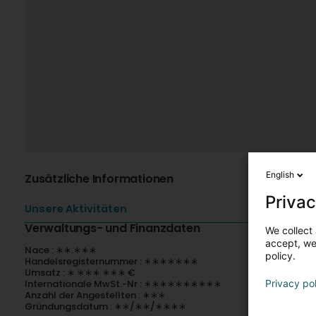
English
Zusätzliche Informationen
Privac
Unsere Aktivitäten
Verwaltungs- und Finanzdaten
We collect 
accept, we'
Nace : ∗∗.∗∗∗
policy.
Handelsregisternummer : ∗∗∗∗∗∗∗
Umsatz : ∗ ∗∗∗ ∗∗∗ €
Internationale MwSt.-Nr : ∗∗∗∗∗∗∗∗∗∗
Privacy po
Anzahl der Angestellten : ∗∗∗
Gründungsdatum : ∗∗/∗∗/∗∗∗∗