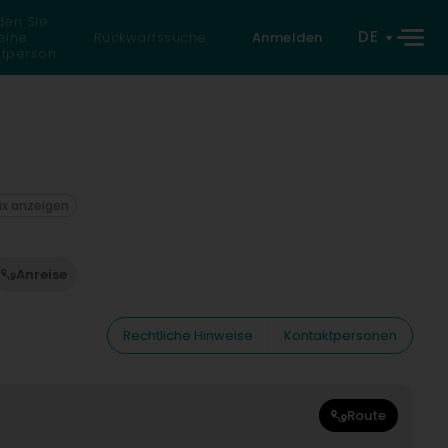
den Sie
DE
eine
Rückwärtssuche
Anmelden
atperson
ax anzeigen
Anreise
Rechtliche Hinweise
Kontaktpersonen
Route