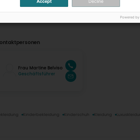
Accept
Decline
Powered by
ontaktpersonen
Frau Martine Belviso
Geschäftsführer
ekleidung
Kinderbekleidung
Kinderschuh
Kleidung
Luxuskleid