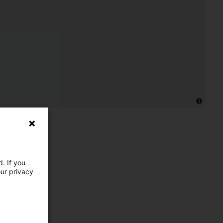
. If you
our privacy