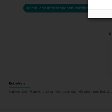
Rechtliche Informationen anzeigen
K
Rubriken :
Babyartikel
Babykleidung
Geburtsliste
Kinder- und Babyb