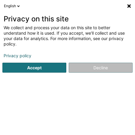
English
DE
Privacy on this site
We collect and process your data on this site to better
Les Entrepreneurs de l'Audiovisuel
understand how it is used. If you accept, we'll collect and use
Européen Asbl
your data for analytics. For more information, see our privacy
policy.
Berufliche Aus-und Weiterbildung
Privacy policy
238 C Rue de Luxembourg
L-8077
Bertrange (Bartreng)
Accept
Decline
Fax anzeigen
Sehen Sie die Nummer
Anreise
Startseite
Berufliche Aus-und Weiterbildung
Les Entrepren