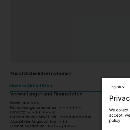
Zusätzliche Informationen
Unsere Aktivitäten
English
Verwaltungs- und Finanzdaten
Privac
Nace : ∗∗.∗∗∗
Handelsregisternummer : ∗∗∗∗∗∗∗
We collect 
Umsatz : ∗ ∗∗∗ ∗∗∗ €
accept, we'
Internationale MwSt.-Nr : ∗∗∗∗∗∗∗∗∗∗
policy.
Anzahl der Angestellten : ∗∗∗
Gründungsdatum : ∗∗/∗∗/∗∗∗∗