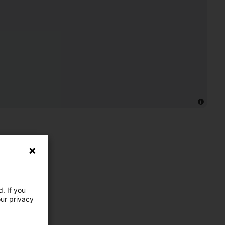
. If you
our privacy