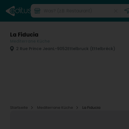
La Fiducia
Mediterrane Küche
2 Rue Prince Jean
L-9052
Ettelbruck (Ettelbréck)
Startseite
Mediterrane Küche
La Fiducia