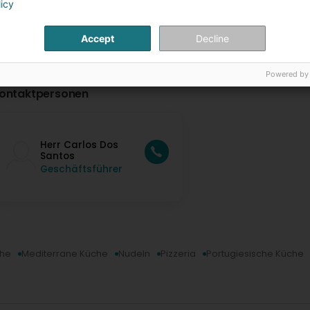
licy
Accept
Decline
Powered by
ontaktpersonen
Herr Carlos Dos
Santos
Geschäftsführer
che
Mediterrane Küche
Nudeln
Pizzeria
Portugiesische Küche