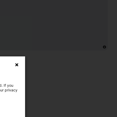
. If you
our privacy