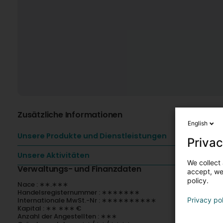
Zusätzliche Informationen
English
Unsere Produkte und Dienstleistungen
Privac
Unsere Aktivitäten
We collect 
Verwaltungs- und Finanzdaten
accept, we'
policy.
Nace : ∗∗.∗∗∗
Handelsregisternummer : ∗∗∗∗∗∗∗
Internationale MwSt.-Nr : ∗∗∗∗∗∗∗∗∗∗
Privacy po
Kapital : ∗∗ ∗∗∗ €
Anzahl der Angestellten : ∗∗∗