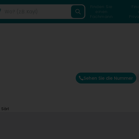
Finden Sie
Fin
einen
Fachmann
Priv
Sehen Sie die Nummer
n Sàrl