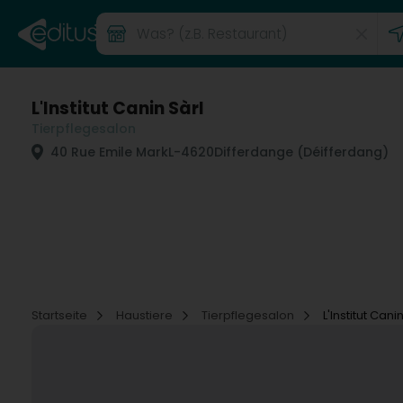
L'Institut Canin Sàrl
Tierpflegesalon
40 Rue Emile Mark
L-4620
Differdange (Déifferdang)
Startseite
Haustiere
Tierpflegesalon
L'Institut Cani