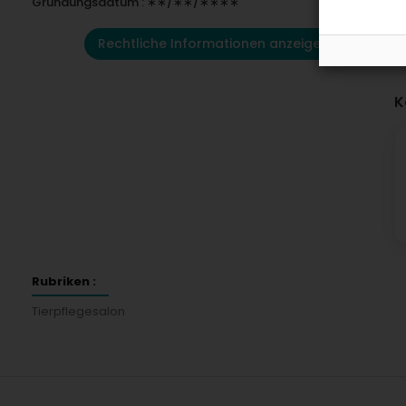
Gründungsdatum : ∗∗/∗∗/∗∗∗∗
Rechtliche Informationen anzeigen
K
Rubriken :
Tierpflegesalon