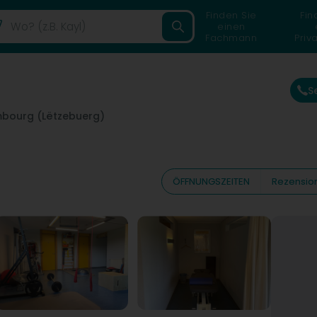
Finden Sie
Fin
einen
Fachmann
Priv
S
bourg (Lëtzebuerg)
ÖFFNUNGSZEITEN
Rezensio