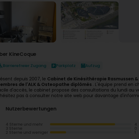
ber KineCoque
Barrierefreier Zugang
Parkplatz
Aufzug
résent depuis 2007, le
Cabinet de Kinésithérapie Rasmussen 
embres de l'ALK & Osteopathe diplômés
. L'équipe prend en c
acile d'accès, le cabinet propose des consultations du lundi au
'hésitez pas à consulter notre site web pour davantage d'inform
Nutzerbewertungen
4 Sterne und mehr
3 Sterne
2 Sterne und weniger