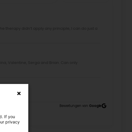
he therapy didn’t apply any principle, I can do just a
ina, Valentine, Serga and Brian. Can only
Bewertungen von
Google
. If you
our privacy