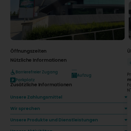
Öffnungszeiten
Ü
Nützliche Informationen
Barrierefreier Zugang
P
Aufzug
m
Parkplatz
Zusätzliche Informationen
F
N
Unsere Zahlungsmittel
Wir sprechen
Unsere Produkte und Dienstleistungen