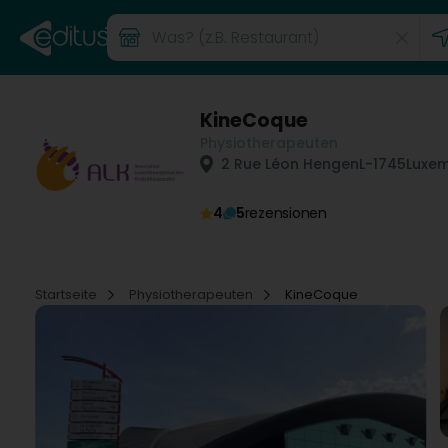
KineCoque
Physiotherapeuten
2 Rue Léon Hengen
L-1745
Luxem
4
5
rezensionen
Startseite
Physiotherapeuten
KineCoque