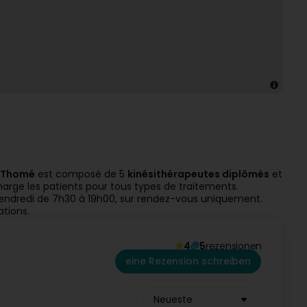
& Thomé
est composé de 5
kinésithérapeutes diplômés
et
harge les patients pour tous types de traitements.
 vendredi de 7h30 à 19h00, sur rendez-vous uniquement.
ations.
4
5
rezensionen
eine Rezension schreiben
Neueste