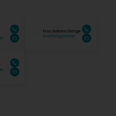
Frau Sabrina Dattge
Krankengymnast
st
y
st