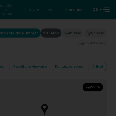
den Sie
DE
eine
Rückwärtssuche
Anmelden
atperson
ehen Sie die Nummer
E-Mail
Anreise
Website
Fax anzeigen
nen
Rechtliche Hinweise
Kontaktpersonen
Artikel
Route