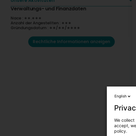
Unsere Aktivitäten
Verwaltungs- und Finanzdaten
Nace : ∗∗.∗∗∗
Anzahl der Angestellten : ∗∗∗
Gründungsdatum : ∗∗/∗∗/∗∗∗∗
Rechtliche Informationen anzeigen
English
Privac
We collect 
accept, we'
policy.