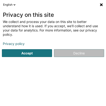
English
DE
Privacy on this site
We collect and process your data on this site to better
Kenneweg Claudia (Dr)
understand how it is used. If you accept, we'll collect and use
your data for analytics. For more information, see our privacy
Fachärzte für: Haut- und Geschlechtskrankheiten
policy.
2 A Ennert Dem Bierg
L-5244
Sandweiler (Sandweiler)
Privacy policy
Accept
Decline
Fax anzeigen
Sehen Sie die Nummer
Anreise
Startseite
Fachärzte für: Haut- und Geschlechtskrankheiten